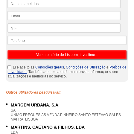
Nome e apelidos
Email
NIF
Telefone
Li e aceito as
Condições gerais
,
Condições de Utilização
e
Política de
privacidade
. Também autorizo a eInforma a enviar informação sobre
atualizações e melhorias do serviço.
Outros utilizadores pesquisaram
MARGEM URBANA, S.A.
SA
UNIAO FREGUESIAS VENDA PINHEIRO SANTO ESTEVAO GALES
MAFRA, LISBOA
MARTINS, CAETANO & FILHOS, LDA
LDA