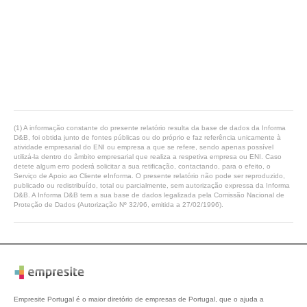
(1) A informação constante do presente relatório resulta da base de dados da Informa
D&B, foi obtida junto de fontes públicas ou do próprio e faz referência unicamente à
atividade empresarial do ENI ou empresa a que se refere, sendo apenas possível
utilizá-la dentro do âmbito empresarial que realiza a respetiva empresa ou ENI. Caso
detete algum erro poderá solicitar a sua retificação, contactando, para o efeito, o
Serviço de Apoio ao Cliente eInforma. O presente relatório não pode ser reproduzido,
publicado ou redistribuído, total ou parcialmente, sem autorização expressa da Informa
D&B. A Informa D&B tem a sua base de dados legalizada pela Comissão Nacional de
Proteção de Dados (Autorização Nº 32/96, emitida a 27/02/1996).
Empresite Portugal é o maior diretório de empresas de Portugal, que o ajuda a