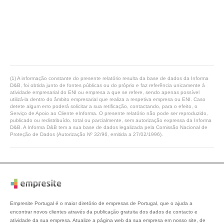
(1) A informação constante do presente relatório resulta da base de dados da Informa
D&B, foi obtida junto de fontes públicas ou do próprio e faz referência unicamente à
atividade empresarial do ENI ou empresa a que se refere, sendo apenas possível
utilizá-la dentro do âmbito empresarial que realiza a respetiva empresa ou ENI. Caso
detete algum erro poderá solicitar a sua retificação, contactando, para o efeito, o
Serviço de Apoio ao Cliente eInforma. O presente relatório não pode ser reproduzido,
publicado ou redistribuído, total ou parcialmente, sem autorização expressa da Informa
D&B. A Informa D&B tem a sua base de dados legalizada pela Comissão Nacional de
Proteção de Dados (Autorização Nº 32/96, emitida a 27/02/1996).
Empresite Portugal é o maior diretório de empresas de Portugal, que o ajuda a
encontrar novos clientes através da publicação gratuita dos dados de contacto e
atividade da sua empresa. Atualize a página web da sua empresa em nosso site, de