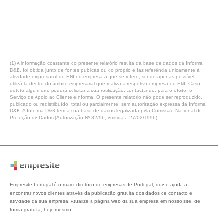
(1) A informação constante do presente relatório resulta da base de dados da Informa
D&B, foi obtida junto de fontes públicas ou do próprio e faz referência unicamente à
atividade empresarial do ENI ou empresa a que se refere, sendo apenas possível
utilizá-la dentro do âmbito empresarial que realiza a respetiva empresa ou ENI. Caso
detete algum erro poderá solicitar a sua retificação, contactando, para o efeito, o
Serviço de Apoio ao Cliente eInforma. O presente relatório não pode ser reproduzido,
publicado ou redistribuído, total ou parcialmente, sem autorização expressa da Informa
D&B. A Informa D&B tem a sua base de dados legalizada pela Comissão Nacional de
Proteção de Dados (Autorização Nº 32/96, emitida a 27/02/1996).
Empresite Portugal é o maior diretório de empresas de Portugal, que o ajuda a
encontrar novos clientes através da publicação gratuita dos dados de contacto e
atividade da sua empresa. Atualize a página web da sua empresa em nosso site, de
forma gratuita, hoje mesmo.