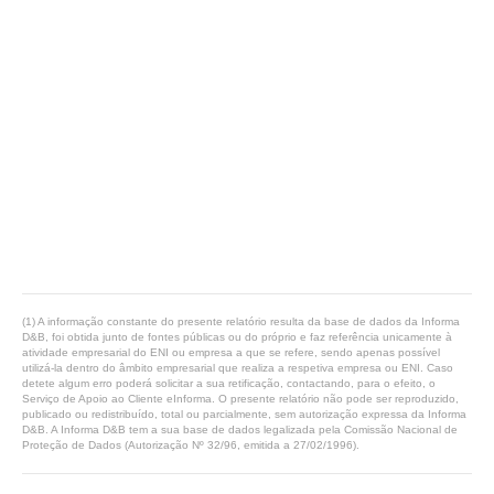
(1) A informação constante do presente relatório resulta da base de dados da Informa
D&B, foi obtida junto de fontes públicas ou do próprio e faz referência unicamente à
atividade empresarial do ENI ou empresa a que se refere, sendo apenas possível
utilizá-la dentro do âmbito empresarial que realiza a respetiva empresa ou ENI. Caso
detete algum erro poderá solicitar a sua retificação, contactando, para o efeito, o
Serviço de Apoio ao Cliente eInforma. O presente relatório não pode ser reproduzido,
publicado ou redistribuído, total ou parcialmente, sem autorização expressa da Informa
D&B. A Informa D&B tem a sua base de dados legalizada pela Comissão Nacional de
Proteção de Dados (Autorização Nº 32/96, emitida a 27/02/1996).