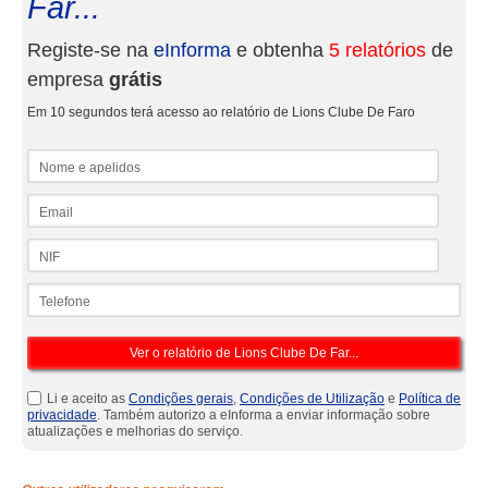
Far...
Registe-se na
eInforma
e obtenha
5 relatórios
de
empresa
grátis
Em 10 segundos terá acesso ao relatório de Lions Clube De Faro
Nome e apelidos
Email
NIF
Telefone
Li e aceito as
Condições gerais
,
Condições de Utilização
e
Política de
privacidade
. Também autorizo a eInforma a enviar informação sobre
atualizações e melhorias do serviço.