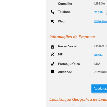
Concelho
LISBOA
Telefone
21359...
Web
www.link
Informações da Empresa
Razão Social
Linkare T
NIF
5068...
Forma jurídica
LDA
Atividade
Atividade
Aceda grá
Localização Geográfica de Link