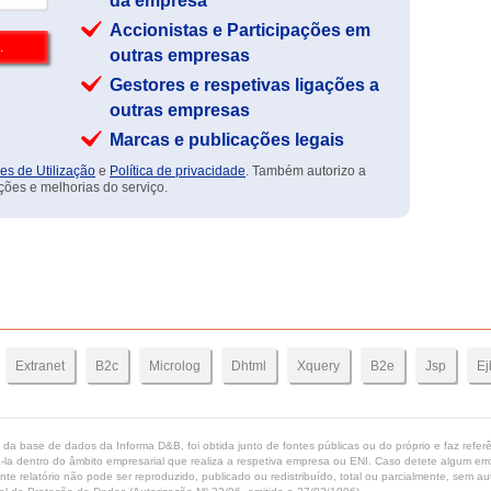
da empresa
Accionistas e Participações em
outras empresas
Gestores e respetivas ligações a
outras empresas
Marcas e publicações legais
es de Utilização
e
Política de privacidade
. Também autorizo a
ções e melhorias do serviço.
Extranet
B2c
Microlog
Dhtml
Xquery
B2e
Jsp
Ej
ta da base de dados da Informa D&B, foi obtida junto de fontes públicas ou do próprio e faz refe
-la dentro do âmbito empresarial que realiza a respetiva empresa ou ENI. Caso detete algum erro 
ente relatório não pode ser reproduzido, publicado ou redistribuído, total ou parcialmente, sem