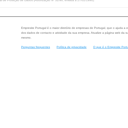
l de Proteção de Dados (Autorização Nº 32/96, emitida a 27/02/1996).
Empresite Portugal é o maior diretório de empresas de Portugal, que o ajuda a e
dos dados de contacto e atividade da sua empresa. Atualize a página web da su
mesmo.
Perguntas frequentes
Política de privacidade
O que é o Empresite Port