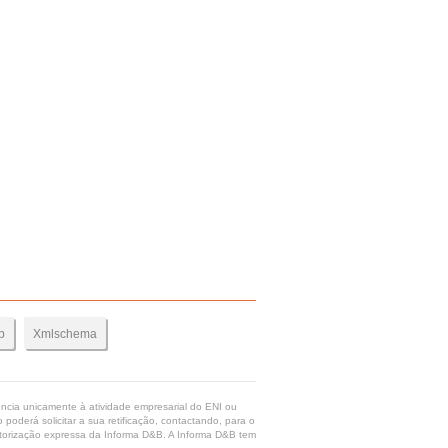
b
Xmlschema
rência unicamente à atividade empresarial do ENI ou
poderá solicitar a sua retificação, contactando, para o
 autorização expressa da Informa D&B. A Informa D&B tem