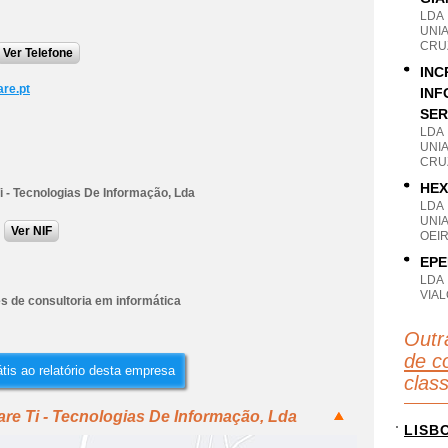
LDA
UNIA
CRU
Ver Telefone
INC
are.pt
INF
SER
LDA
UNIA
CRU
HEX
i - Tecnologias De Informação, Lda
LDA
UNI
Ver NIF
OEIR
EPE
LDA
VIAL
s de consultoria em informática
Outr
de co
tis ao relatório desta empresa
clas
are Ti - Tecnologias De Informação, Lda
LISB