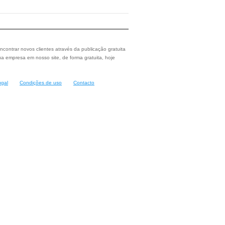
ncontrar novos clientes através da publicação gratuita
a empresa em nosso site, de forma gratuita, hoje
ugal
Condições de uso
Contacto