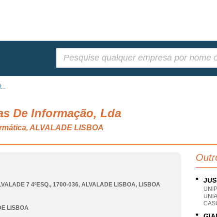
Pesquisar:
...
ias De Informação, Lda
formática, ALVALADE LISBOA
Outr
JUS
VALADE 7 4ºESQ., 1700-036
,
ALVALADE LISBOA
,
LISBOA
UNI
UNI
CASC
E LISBOA
GIA