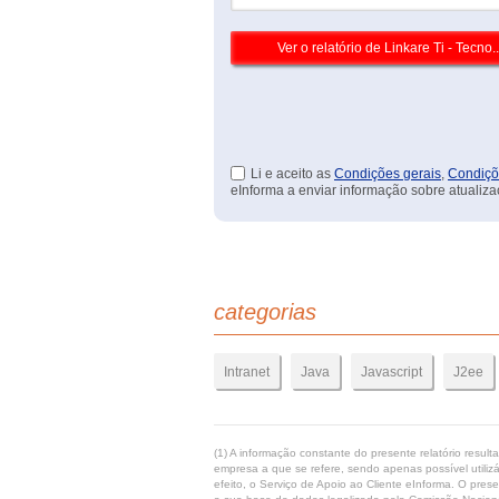
Li e aceito as
Condições gerais
,
Condiçõ
eInforma a enviar informação sobre atualiza
categorias
Intranet
Java
Javascript
J2ee
(1) A informação constante do presente relatório resul
empresa a que se refere, sendo apenas possível utilizá
efeito, o Serviço de Apoio ao Cliente eInforma. O pres