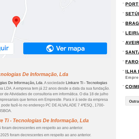
PORT
SETÚ
BRA
LEIRI
AVEI
SANT
FARO
ILHA
ecnologias De Informação, Lda
Empre
ogias De Informação, Lda
. A sociedade
Linkare Ti - Tecnologias
COIM
a LDA. A empresa tem já 22 anos desde a data da sua fundação.
r de Atividades de consultoria em informática. O dia 18 de julho
mpresariais que temos em Empresite. Para ir à sede da empresa
 pode fazê-lo no endereço PC DE ALVALADE 7 4ºESQ., 1700-
LISBOA.
e Ti - Tecnologias De Informação, Lda
 foram decrescentes em respeito ao ano anterior.
2025 foram decrescentes em respeito ao ano anterior.