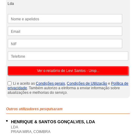
Lda
Nome e apelidos
Email
NIF
Telefone
Li e aceito as
Condições gerais
,
Condições de Utilização
e
Política de
privacidade
. Também autorizo a eInforma a enviar informação sobre
atualizações e melhorias do serviço.
Outros utilizadores pesquisaram
HENRIQUE & SANTOS GONÇALVES, LDA
LDA
PRAIA MIRA, COIMBRA