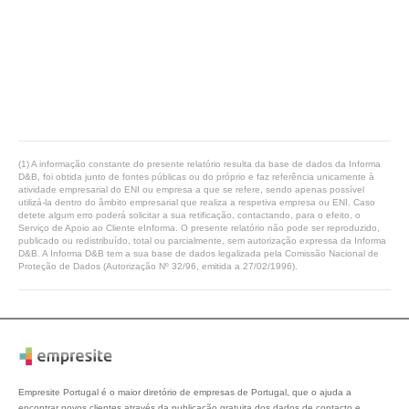
(1) A informação constante do presente relatório resulta da base de dados da Informa
D&B, foi obtida junto de fontes públicas ou do próprio e faz referência unicamente à
atividade empresarial do ENI ou empresa a que se refere, sendo apenas possível
utilizá-la dentro do âmbito empresarial que realiza a respetiva empresa ou ENI. Caso
detete algum erro poderá solicitar a sua retificação, contactando, para o efeito, o
Serviço de Apoio ao Cliente eInforma. O presente relatório não pode ser reproduzido,
publicado ou redistribuído, total ou parcialmente, sem autorização expressa da Informa
D&B. A Informa D&B tem a sua base de dados legalizada pela Comissão Nacional de
Proteção de Dados (Autorização Nº 32/96, emitida a 27/02/1996).
Empresite Portugal é o maior diretório de empresas de Portugal, que o ajuda a
encontrar novos clientes através da publicação gratuita dos dados de contacto e