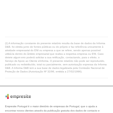
(1) A informação constante do presente relatório resulta da base de dados da Informa
D&B, foi obtida junto de fontes públicas ou do próprio e faz referência unicamente à
atividade empresarial do ENI ou empresa a que se refere, sendo apenas possível
utilizá-la dentro do âmbito empresarial que realiza a respetiva empresa ou ENI. Caso
detete algum erro poderá solicitar a sua retificação, contactando, para o efeito, o
Serviço de Apoio ao Cliente eInforma. O presente relatório não pode ser reproduzido,
publicado ou redistribuído, total ou parcialmente, sem autorização expressa da Informa
D&B. A Informa D&B tem a sua base de dados legalizada pela Comissão Nacional de
Proteção de Dados (Autorização Nº 32/96, emitida a 27/02/1996).
Empresite Portugal é o maior diretório de empresas de Portugal, que o ajuda a
encontrar novos clientes através da publicação gratuita dos dados de contacto e