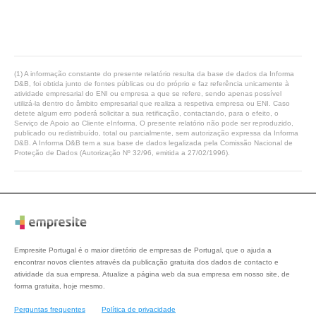
(1) A informação constante do presente relatório resulta da base de dados da Informa
D&B, foi obtida junto de fontes públicas ou do próprio e faz referência unicamente à
atividade empresarial do ENI ou empresa a que se refere, sendo apenas possível
utilizá-la dentro do âmbito empresarial que realiza a respetiva empresa ou ENI. Caso
detete algum erro poderá solicitar a sua retificação, contactando, para o efeito, o
Serviço de Apoio ao Cliente eInforma. O presente relatório não pode ser reproduzido,
publicado ou redistribuído, total ou parcialmente, sem autorização expressa da Informa
D&B. A Informa D&B tem a sua base de dados legalizada pela Comissão Nacional de
Proteção de Dados (Autorização Nº 32/96, emitida a 27/02/1996).
Empresite Portugal é o maior diretório de empresas de Portugal, que o ajuda a
encontrar novos clientes através da publicação gratuita dos dados de contacto e
atividade da sua empresa. Atualize a página web da sua empresa em nosso site, de
forma gratuita, hoje mesmo.
Perguntas frequentes
Política de privacidade