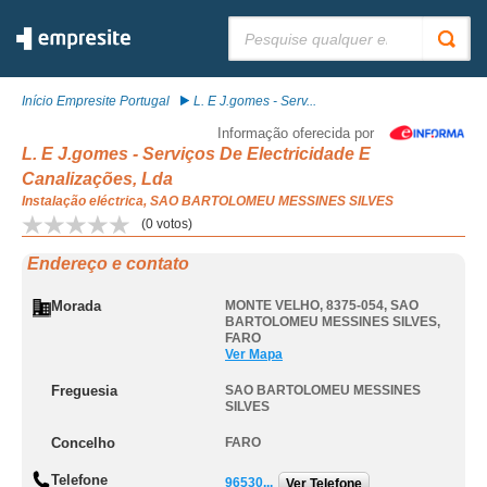
Pesquisar:
Início Empresite Portugal
L. E J.gomes - Serv...
Informação oferecida por
L. E J.gomes - Serviços De Electricidade E
Canalizações, Lda
Instalação eléctrica, SAO BARTOLOMEU MESSINES SILVES
(
0
votos)
Endereço e contato
Morada
MONTE VELHO, 8375-054
,
SAO
BARTOLOMEU MESSINES SILVES
,
FARO
Ver Mapa
Freguesia
SAO BARTOLOMEU MESSINES
SILVES
Concelho
FARO
Telefone
96530...
Ver Telefone