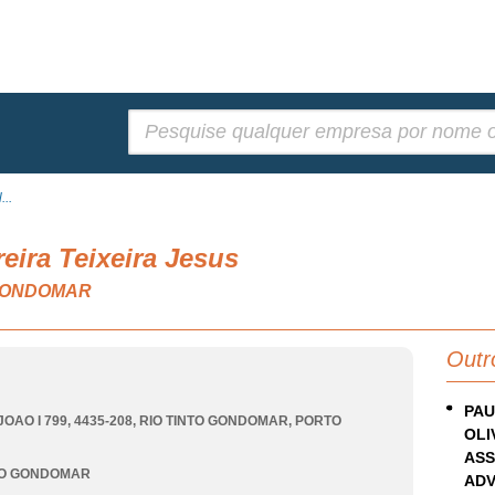
Pesquisar:
...
reira Teixeira Jesus
O GONDOMAR
Outr
PAU
OAO I 799, 4435-208
,
RIO TINTO GONDOMAR
,
PORTO
OLI
ASS
TO GONDOMAR
ADV