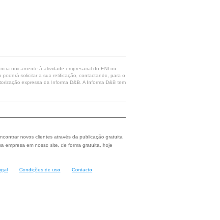
rência unicamente à atividade empresarial do ENI ou
poderá solicitar a sua retificação, contactando, para o
 autorização expressa da Informa D&B. A Informa D&B tem
ncontrar novos clientes através da publicação gratuita
a empresa em nosso site, de forma gratuita, hoje
ugal
Condições de uso
Contacto