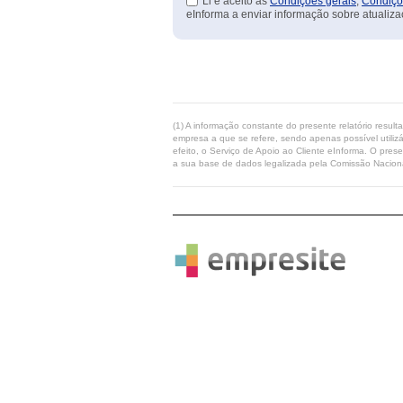
Li e aceito as
Condições gerais
,
Condiçõ
eInforma a enviar informação sobre atualiza
(1) A informação constante do presente relatório resul
empresa a que se refere, sendo apenas possível utilizá
efeito, o Serviço de Apoio ao Cliente eInforma. O pres
a sua base de dados legalizada pela Comissão Naciona