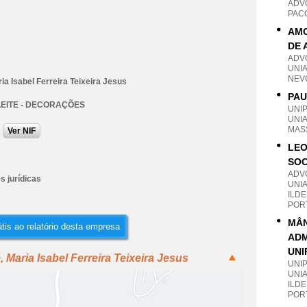
ADV
PAC
AMO
DE 
ADV
UNI
NEV
ria Isabel Ferreira Teixeira Jesus
PAU
LEITE - DECORAÇÕES
UNI
UNI
MAS
Ver NIF
LEO
SOC
ADV
s jurídicas
UNI
ILDE
POR
MÂN
tis ao relatório desta empresa
ADM
UNI
 Maria Isabel Ferreira Teixeira Jesus
UNI
UNI
ILDE
POR