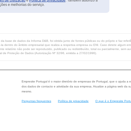
es de Utilização
e
Política de privacidade
. Também autorizo a
ções e melhorias do serviço.
ta da base de dados da Informa D&B, foi obtida junto de fontes públicas ou do próprio e faz refe
-la dentro do âmbito empresarial que realiza a respetiva empresa ou ENI. Caso detete algum erro 
ente relatório não pode ser reproduzido, publicado ou redistribuído, total ou parcialmente, sem
l de Proteção de Dados (Autorização Nº 32/96, emitida a 27/02/1996).
Empresite Portugal é o maior diretório de empresas de Portugal, que o ajuda a e
dos dados de contacto e atividade da sua empresa. Atualize a página web da su
mesmo.
Perguntas frequentes
Política de privacidade
O que é o Empresite Port