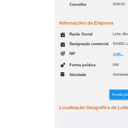
Concelho
PORTO
Informações da Empresa
Razão Social
Leite, Ma
Designação comercial
ISABEL 
NIF
1445...
Forma jurídica
ENI
Atividade
Atividade
Aceda grá
Localização Geográfica de Leite,