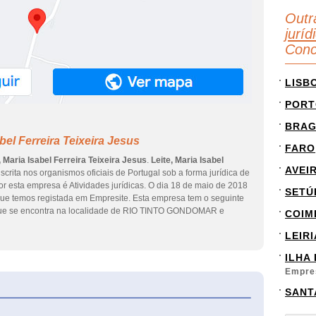
Outr
juríd
Conc
LISB
PORT
BRA
bel Ferreira Teixeira Jesus
FARO
, Maria Isabel Ferreira Teixeira Jesus
.
Leite, Maria Isabel
AVEI
crita nos organismos oficiais de Portugal sob a forma jurídica de
or esta empresa é Atividades jurídicas. O dia 18 de maio de 2018
SETÚ
 que temos registada em Empresite. Esta empresa tem o seguinte
ue se encontra na localidade de RIO TINTO GONDOMAR e
COIM
LEIRI
ILHA
Empre
SANT
eInforma