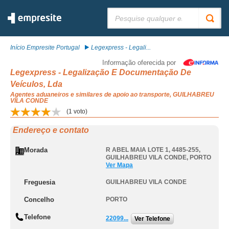
Pesquisar:
Início Empresite Portugal
Legexpress - Legali...
Informação oferecida por
Legexpress - Legalização E Documentação De
Veículos, Lda
Agentes aduaneiros e similares de apoio ao transporte, GUILHABREU
VILA CONDE
(
1
voto)
Endereço e contato
Morada
R ABEL MAIA LOTE 1, 4485-255
,
GUILHABREU VILA CONDE
,
PORTO
Ver Mapa
Freguesia
GUILHABREU VILA CONDE
Concelho
PORTO
Telefone
22099...
Ver Telefone