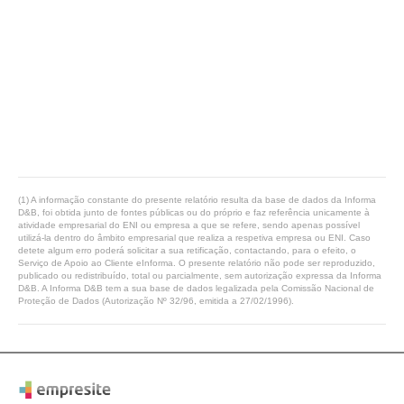
(1) A informação constante do presente relatório resulta da base de dados da Informa
D&B, foi obtida junto de fontes públicas ou do próprio e faz referência unicamente à
atividade empresarial do ENI ou empresa a que se refere, sendo apenas possível
utilizá-la dentro do âmbito empresarial que realiza a respetiva empresa ou ENI. Caso
detete algum erro poderá solicitar a sua retificação, contactando, para o efeito, o
Serviço de Apoio ao Cliente eInforma. O presente relatório não pode ser reproduzido,
publicado ou redistribuído, total ou parcialmente, sem autorização expressa da Informa
D&B. A Informa D&B tem a sua base de dados legalizada pela Comissão Nacional de
Proteção de Dados (Autorização Nº 32/96, emitida a 27/02/1996).