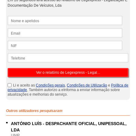
Em 10 segundos terá acesso ao relatório de Legexpress - Legalização E
Documentação De Veículos, Lda
Nome e apelidos
Email
NIF
Telefone
Li e aceito as
Condições gerais
,
Condições de Utilização
e
Política de
privacidade
. Também autorizo a eInforma a enviar informação sobre
atualizações e melhorias do serviço.
Outros utilizadores pesquisaram
ANTÓNIO LUÍS - DESPACHANTE OFICIAL, UNIPESSOAL,
LDA
UNIP