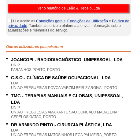
Li e aceito as
Condições gerais
,
Condições de Utilização
e
Política de
privacidade
. Também autorizo a eInforma a enviar informação sobre
atualizações e melhorias do serviço.
Outros utilizadores pesquisaram
JOANCOPI - RADIODIAGNÓSTICO, UNIPESSOAL, LDA
UNIP
PARANHOS PORTO, PORTO
C.S.O.- CLÍNICA DE SAÚDE OCUPACIONAL, LDA
LDA
UNIAO FREGUESIAS POVOA VARZIM BEIRIZ ARGIVAI, PORTO
TMG - TERAPIAS MANUAIS E GLOBAIS, UNIPESSOAL,
LDA
UNIP
UNIAO FREGUESIAS AMARANTE SAO GONCALO MADALENA
CEPELOS GATAO, PORTO
DR.ARMINDO PINTO - CIRURGIA PLÁSTICA, LDA
LDA
UNIAO FREGUESIAS MATOSINHOS LECA PALMEIRA, PORTO