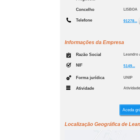
Concelho
LISBOA
Telefone
91278...
Informações da Empresa
Razão Social
Leandro 
NIF
5149...
Forma jurídica
UNIP
Atividade
Atividade
Aceda grá
Localização Geográfica de Lean