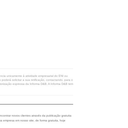
rência unicamente à atividade empresarial do ENI ou
poderá solicitar a sua retificação, contactando, para o
 autorização expressa da Informa D&B. A Informa D&B tem
ncontrar novos clientes através da publicação gratuita
a empresa em nosso site, de forma gratuita, hoje