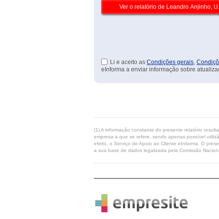
Li e aceito as
Condições gerais
,
Condiçõ
eInforma a enviar informação sobre atualiza
(1) A informação constante do presente relatório resul
empresa a que se refere, sendo apenas possível utilizá
efeito, o Serviço de Apoio ao Cliente eInforma. O pres
a sua base de dados legalizada pela Comissão Naciona