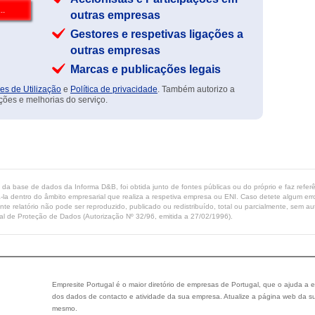
outras empresas
Gestores e respetivas ligações a
outras empresas
Marcas e publicações legais
es de Utilização
e
Política de privacidade
. Também autorizo a
ções e melhorias do serviço.
ta da base de dados da Informa D&B, foi obtida junto de fontes públicas ou do próprio e faz refe
-la dentro do âmbito empresarial que realiza a respetiva empresa ou ENI. Caso detete algum erro 
ente relatório não pode ser reproduzido, publicado ou redistribuído, total ou parcialmente, sem
l de Proteção de Dados (Autorização Nº 32/96, emitida a 27/02/1996).
Empresite Portugal é o maior diretório de empresas de Portugal, que o ajuda a e
dos dados de contacto e atividade da sua empresa. Atualize a página web da su
mesmo.