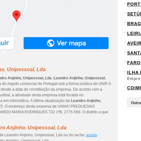
PORT
SETÚ
BRA
LEIRI
AVEI
SANT
FARO
ho, Unipessoal, Lda
ILHA
dro Anjinho, Unipessoal, Lda
.
Leandro Anjinho, Unipessoal,
Empre
do registo comercial de Portugal sob a forma jurídica de UNIP. A
COIM
s desde a data de constituição da empresa. De acordo com a
ustrial, a atividade desta empresa está focada no
a em informática. A última atualização da
Leandro Anjinho,
2025. O endereço desta empresa de UNIAO FREGUESIAS
O MARIA RODRIGUES 732 1ºB, 2775-566. O distrito a que
ro Anjinho, Unipessoal, Lda
de Leandro Anjinho, Unipessoal, Lda ou do sector,
aceda
ro Anjinho, Unipessoal, Lda.