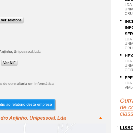
LDA
UNIA
CRU
Ver Telefone
INC
INF
SER
LDA
UNIA
CRU
Anjinho, Unipessoal, Lda
HEX
LDA
Ver NIF
UNI
OEIR
EPE
LDA
s de consultoria em informática
VIAL
Outr
tis ao relatório desta empresa
de co
clas
dro Anjinho, Unipessoal, Lda
LISB