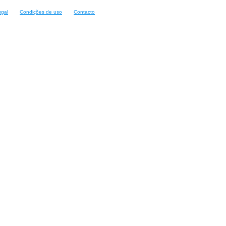
ugal
Condições de uso
Contacto