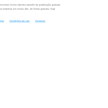
ncontrar novos clientes através da publicação gratuita
a empresa em nosso site, de forma gratuita, hoje
ugal
Condições de uso
Contacto