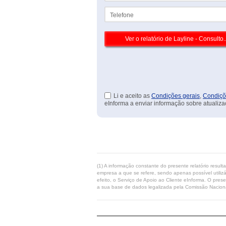
Telefone
Li e aceito as
Condições gerais
,
Condiçõ
eInforma a enviar informação sobre atualiza
(1) A informação constante do presente relatório resul
empresa a que se refere, sendo apenas possível utilizá
efeito, o Serviço de Apoio ao Cliente eInforma. O pres
a sua base de dados legalizada pela Comissão Naciona