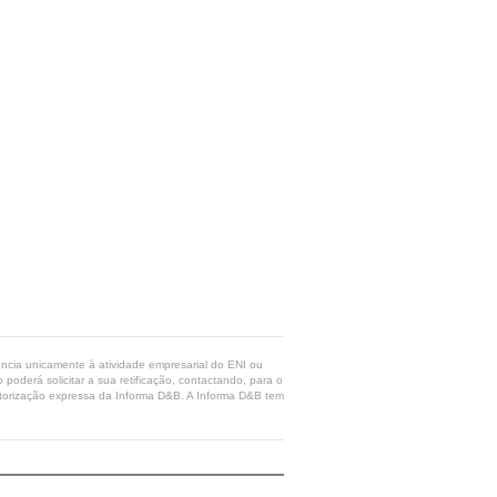
rência unicamente à atividade empresarial do ENI ou
poderá solicitar a sua retificação, contactando, para o
 autorização expressa da Informa D&B. A Informa D&B tem