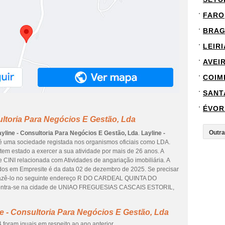
FARO
BRA
LEIRI
AVEI
COIM
SANT
ÉVOR
ultoria Para Negócios E Gestão, Lda
ayline - Consultoria Para Negócios E Gestão, Lda
.
Layline -
 uma sociedade registada nos organismos oficiais como LDA.
tem estado a exercer a sua atividade por mais de 26 anos. A
 CINI relacionada com Atividades de angariação imobiliária. A
ados em Empresite é da data 02 de dezembro de 2025. Se precisar
de fazê-lo no seguinte endereço R DO CARDEAL QUINTA DO
contra-se na cidade de UNIAO FREGUESIAS CASCAIS ESTORIL,
e - Consultoria Para Negócios E Gestão, Lda
foram iguais em respeito ao ano anterior.