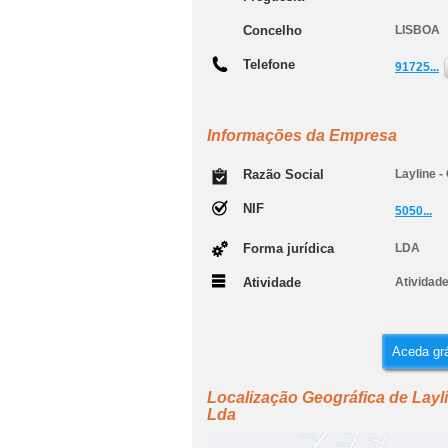
Concelho
LISBOA
Telefone
91725...
Informações da Empresa
Razão Social
Layline -
NIF
5050...
Forma jurídica
LDA
Atividade
Atividade
Aceda grá
Localização Geográfica de Layl
Lda