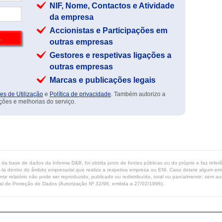
NIF, Nome, Contactos e Atividade
da empresa
Accionistas e Participações em
outras empresas
Gestores e respetivas ligações a
outras empresas
Marcas e publicações legais
es de Utilização
e
Política de privacidade
. Também autorizo a
ções e melhorias do serviço.
ta da base de dados da Informa D&B, foi obtida junto de fontes públicas ou do próprio e faz refe
-la dentro do âmbito empresarial que realiza a respetiva empresa ou ENI. Caso detete algum erro 
ente relatório não pode ser reproduzido, publicado ou redistribuído, total ou parcialmente, sem
l de Proteção de Dados (Autorização Nº 32/96, emitida a 27/02/1996).