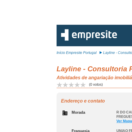
Início Empresite Portugal
Layline - Consultor
Layline - Consultoria
Atividades de angariação imobi
(
0
votos)
Endereço e contato
Morada
R DO CA
FREGUES
Ver Mapa
Freguesia
UNIAO F