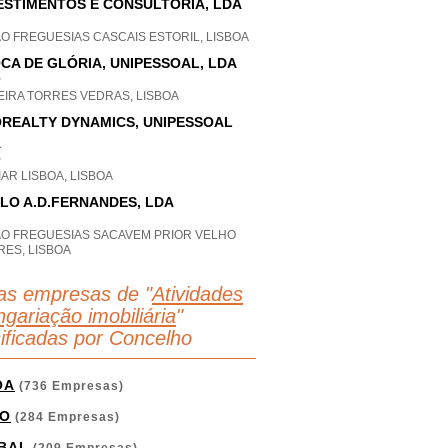
ESTIMENTOS E CONSULTORIA, LDA
O FREGUESIAS CASCAIS ESTORIL, LISBOA
CA DE GLÓRIA, UNIPESSOAL, LDA
P
EIRA TORRES VEDRAS, LISBOA
REALTY DYNAMICS, UNIPESSOAL
A
P
AR LISBOA, LISBOA
LO A.D.FERNANDES, LDA
AO FREGUESIAS SACAVEM PRIOR VELHO
RES, LISBOA
as empresas de "
Atividades
gariação imobiliária
"
sificadas por Concelho
OA
(736 Empresas)
O
(284 Empresas)
BAL