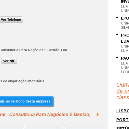
INV
LDA
UNIA
ÉPO
Ver Telefone
UNI
SILV
PRO
LD
UNI
 Consultoria Para Negócios E Gestão, Lda
LUMI
PAU
Ver NIF
LDA
UNI
LOU
s de angariação imobiliária
Outr
de an
clas
tis ao relatório desta empresa
LISB
ine - Consultoria Para Negócios E Gestão,
PORT
SETÚ