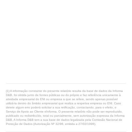
(1) A informação constante do presente relatório resulta da base de dados da Informa
D&B, foi obtida junto de fontes públicas ou do próprio e faz referência unicamente à
atividade empresarial do ENI ou empresa a que se refere, sendo apenas possível
utilizá-la dentro do âmbito empresarial que realiza a respetiva empresa ou ENI. Caso
detete algum erro poderá solicitar a sua retificação, contactando, para o efeito, o
Serviço de Apoio ao Cliente eInforma. O presente relatório não pode ser reproduzido,
publicado ou redistribuído, total ou parcialmente, sem autorização expressa da Informa
D&B. A Informa D&B tem a sua base de dados legalizada pela Comissão Nacional de
Proteção de Dados (Autorização Nº 32/96, emitida a 27/02/1996).