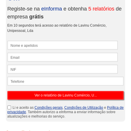
Registe-se na
eInforma
e obtenha
5 relatórios
de
empresa
grátis
Em 10 segundos terá acesso ao relatório de Lavinu Comércio,
Unipessoal, Lda
Nome e apelidos
Email
NIF
Telefone
Li e aceito as
Condições gerais
,
Condições de Utilização
e
Política de
privacidade
. Também autorizo a eInforma a enviar informação sobre
atualizações e melhorias do serviço.