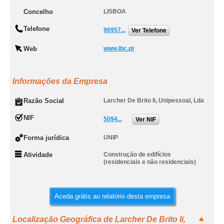
Concelho
LISBOA
Telefone
96957...
Ver Telefone
Web
www.lbc.pt
Informações da Empresa
Razão Social
Larcher De Brito Ii, Unipessoal, Lda
NIF
5094...
Ver NIF
Forma jurídica
UNIP
Atividade
Construção de edifícios
(residenciais e não residenciais)
Aceda grátis ao relatório desta empresa
Localização Geográfica de Larcher De Brito Ii,