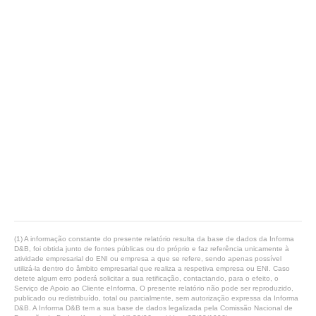
(1) A informação constante do presente relatório resulta da base de dados da Informa
D&B, foi obtida junto de fontes públicas ou do próprio e faz referência unicamente à
atividade empresarial do ENI ou empresa a que se refere, sendo apenas possível
utilizá-la dentro do âmbito empresarial que realiza a respetiva empresa ou ENI. Caso
detete algum erro poderá solicitar a sua retificação, contactando, para o efeito, o
Serviço de Apoio ao Cliente eInforma. O presente relatório não pode ser reproduzido,
publicado ou redistribuído, total ou parcialmente, sem autorização expressa da Informa
D&B. A Informa D&B tem a sua base de dados legalizada pela Comissão Nacional de