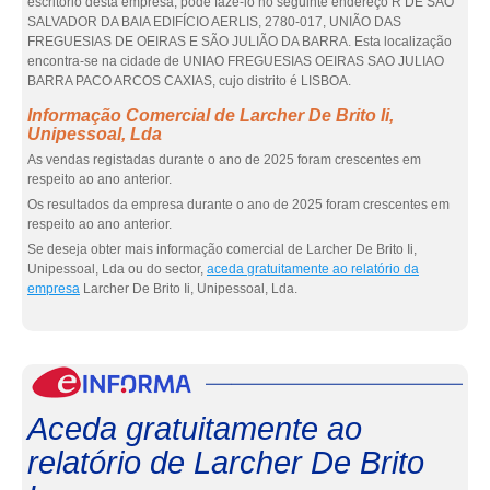
escritório desta empresa, pode fazê-lo no seguinte endereço R DE SÃO
SALVADOR DA BAIA EDIFÍCIO AERLIS, 2780-017, UNIÃO DAS
FREGUESIAS DE OEIRAS E SÃO JULIÃO DA BARRA. Esta localização
encontra-se na cidade de UNIAO FREGUESIAS OEIRAS SAO JULIAO
BARRA PACO ARCOS CAXIAS, cujo distrito é LISBOA.
Informação Comercial de Larcher De Brito Ii,
Unipessoal, Lda
As vendas registadas durante o ano de 2025 foram crescentes em
respeito ao ano anterior.
Os resultados da empresa durante o ano de 2025 foram crescentes em
respeito ao ano anterior.
Se deseja obter mais informação comercial de Larcher De Brito Ii,
Unipessoal, Lda ou do sector,
aceda gratuitamente ao relatório da
empresa
Larcher De Brito Ii, Unipessoal, Lda.
eInf
Aceda gratuitamente ao
relatório de Larcher De Brito