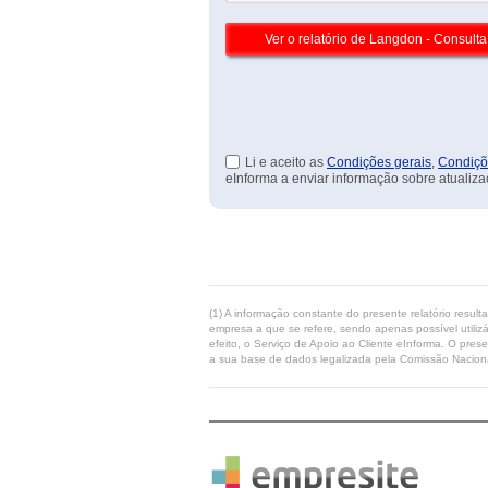
Li e aceito as
Condições gerais
,
Condiçõ
eInforma a enviar informação sobre atualiza
(1) A informação constante do presente relatório resul
empresa a que se refere, sendo apenas possível utilizá
efeito, o Serviço de Apoio ao Cliente eInforma. O pres
a sua base de dados legalizada pela Comissão Naciona