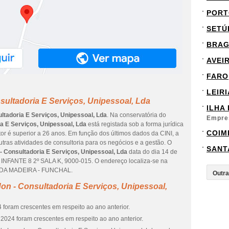
PORT
SETÚ
BRA
AVEI
FARO
LEIRI
ultadoria E Serviços, Unipessoal, Lda
ILHA
ltadoria E Serviços, Unipessoal, Lda
. Na conservatória do
Empre
a E Serviços, Unipessoal, Lda
está registada sob a forma jurídica
COIM
or é superior a 26 anos. Em função dos últimos dados da CINI, a
tras atividades de consultoria para os negócios e a gestão. O
SANT
- Consultadoria E Serviços, Unipessoal, Lda
data do dia 14 de
 INFANTE 8 2º SALA K, 9000-015. O endereço localiza-se na
A DA MADEIRA - FUNCHAL.
n - Consultadoria E Serviços, Unipessoal,
 foram crescentes em respeito ao ano anterior.
2024 foram crescentes em respeito ao ano anterior.