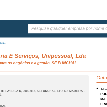
Pesquisar:
ad...
ia E Serviços, Unipessoal, Lda
a para os negócios e a gestão, SE FUNCHAL
Outr
TAG
TE 8 2º SALA K, 9000-015
,
SE FUNCHAL
,
ILHA DA MADEIRA -
POR
L
MAR
FRA
CHAL