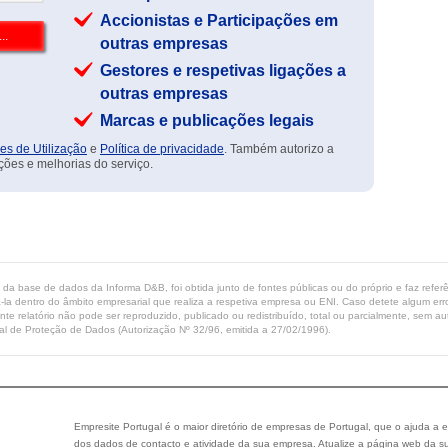
Accionistas e Participações em
outras empresas
Gestores e respetivas ligações a
outras empresas
Marcas e publicações legais
es de Utilização
e
Política de privacidade
. Também autorizo a
ções e melhorias do serviço.
ta da base de dados da Informa D&B, foi obtida junto de fontes públicas ou do próprio e faz refe
-la dentro do âmbito empresarial que realiza a respetiva empresa ou ENI. Caso detete algum erro 
ente relatório não pode ser reproduzido, publicado ou redistribuído, total ou parcialmente, sem
l de Proteção de Dados (Autorização Nº 32/96, emitida a 27/02/1996).
Empresite Portugal é o maior diretório de empresas de Portugal, que o ajuda a e
dos dados de contacto e atividade da sua empresa. Atualize a página web da su