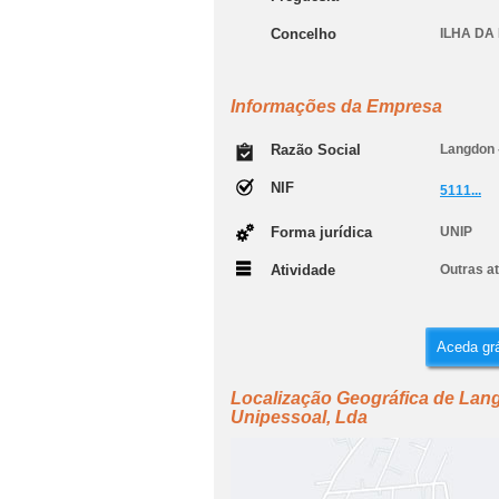
Concelho
ILHA DA
Informações da Empresa
Razão Social
Langdon 
NIF
5111...
Forma jurídica
UNIP
Atividade
Outras at
Aceda grá
Localização Geográfica de Lang
Unipessoal, Lda