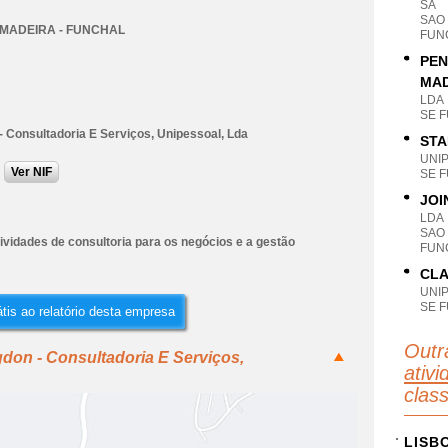
SA
SAO
 MADEIRA - FUNCHAL
FUN
PEN
MAD
LDA
SE 
- Consultadoria E Serviços, Unipessoal, Lda
STA
UNI
Ver NIF
SE 
JOI
LDA
SAO
ividades de consultoria para os negócios e a gestão
FUN
CLA
UNI
SE 
tis ao relatório desta empresa
Outr
don - Consultadoria E Serviços,
ativi
clas
LISB