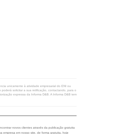
rência unicamente à atividade empresarial do ENI ou
poderá solicitar a sua retificação, contactando, para o
 autorização expressa da Informa D&B. A Informa D&B tem
ncontrar novos clientes através da publicação gratuita
a empresa em nosso site, de forma gratuita, hoje