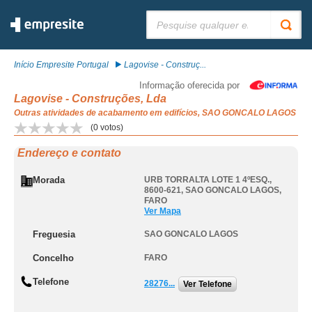
Pesquisar:
Início Empresite Portugal
Lagovise - Construç...
Informação oferecida por
Lagovise - Construções, Lda
Outras atividades de acabamento em edifícios, SAO GONCALO LAGOS
(
0
votos)
Endereço e contato
Morada
URB TORRALTA LOTE 1 4ºESQ.,
8600-621
,
SAO GONCALO LAGOS
,
FARO
Ver Mapa
Freguesia
SAO GONCALO LAGOS
Concelho
FARO
Telefone
28276...
Ver Telefone