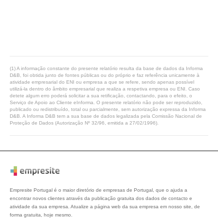
(1) A informação constante do presente relatório resulta da base de dados da Informa
D&B, foi obtida junto de fontes públicas ou do próprio e faz referência unicamente à
atividade empresarial do ENI ou empresa a que se refere, sendo apenas possível
utilizá-la dentro do âmbito empresarial que realiza a respetiva empresa ou ENI. Caso
detete algum erro poderá solicitar a sua retificação, contactando, para o efeito, o
Serviço de Apoio ao Cliente eInforma. O presente relatório não pode ser reproduzido,
publicado ou redistribuído, total ou parcialmente, sem autorização expressa da Informa
D&B. A Informa D&B tem a sua base de dados legalizada pela Comissão Nacional de
Proteção de Dados (Autorização Nº 32/96, emitida a 27/02/1996).
Empresite Portugal é o maior diretório de empresas de Portugal, que o ajuda a
encontrar novos clientes através da publicação gratuita dos dados de contacto e
atividade da sua empresa. Atualize a página web da sua empresa em nosso site, de
forma gratuita, hoje mesmo.