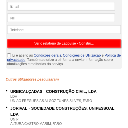
Email
NIF
Telefone
Li e aceito as
Condições gerais
,
Condições de Utilização
e
Política de
privacidade
. Também autorizo a eInforma a enviar informação sobre
atualizações e melhorias do serviço.
Outros utilizadores pesquisaram
URBICALÇADAS - CONSTRUÇÃO CIVIL, LDA
LDA
UNIAO FREGUESIAS ALGOZ TUNES SILVES, FARO
JORIVAL - SOCIEDADE CONSTRUÇÕES, UNIPESSOAL
LDA
UNIP
ALTURA CASTRO MARIM, FARO