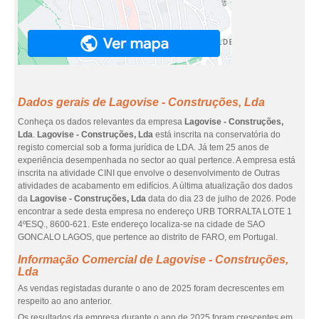
Dados gerais de Lagovise - Construções, Lda
Conheça os dados relevantes da empresa
Lagovise - Construções,
Lda
.
Lagovise - Construções, Lda
está inscrita na conservatória do
registo comercial sob a forma jurídica de LDA. Já tem 25 anos de
experiência desempenhada no sector ao qual pertence. A empresa está
inscrita na atividade CINI que envolve o desenvolvimento de Outras
atividades de acabamento em edifícios. A última atualização dos dados
da
Lagovise - Construções, Lda
data do dia 23 de julho de 2026. Pode
encontrar a sede desta empresa no endereço URB TORRALTA LOTE 1
4ºESQ., 8600-621. Este endereço localiza-se na cidade de SAO
GONCALO LAGOS, que pertence ao distrito de FARO, em Portugal.
Informação Comercial de Lagovise - Construções,
Lda
As vendas registadas durante o ano de 2025 foram decrescentes em
respeito ao ano anterior.
Os resultados da empresa durante o ano de 2025 foram crescentes em