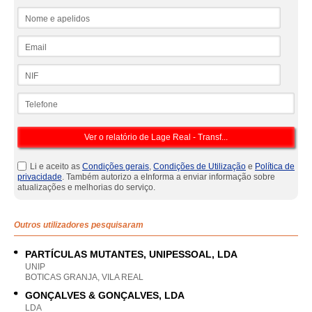
Nome e apelidos
Email
NIF
Telefone
Li e aceito as
Condições gerais
,
Condições de Utilização
e
Política de
privacidade
. Também autorizo a eInforma a enviar informação sobre
atualizações e melhorias do serviço.
Outros utilizadores pesquisaram
PARTÍCULAS MUTANTES, UNIPESSOAL, LDA
UNIP
BOTICAS GRANJA, VILA REAL
GONÇALVES & GONÇALVES, LDA
LDA