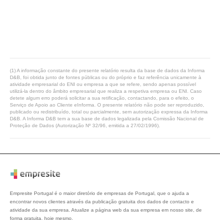
(1) A informação constante do presente relatório resulta da base de dados da Informa
D&B, foi obtida junto de fontes públicas ou do próprio e faz referência unicamente à
atividade empresarial do ENI ou empresa a que se refere, sendo apenas possível
utilizá-la dentro do âmbito empresarial que realiza a respetiva empresa ou ENI. Caso
detete algum erro poderá solicitar a sua retificação, contactando, para o efeito, o
Serviço de Apoio ao Cliente eInforma. O presente relatório não pode ser reproduzido,
publicado ou redistribuído, total ou parcialmente, sem autorização expressa da Informa
D&B. A Informa D&B tem a sua base de dados legalizada pela Comissão Nacional de
Proteção de Dados (Autorização Nº 32/96, emitida a 27/02/1996).
Empresite Portugal é o maior diretório de empresas de Portugal, que o ajuda a
encontrar novos clientes através da publicação gratuita dos dados de contacto e
atividade da sua empresa. Atualize a página web da sua empresa em nosso site, de
forma gratuita, hoje mesmo.