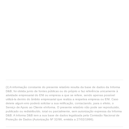
(1) A informação constante do presente relatório resulta da base de dados da Informa
D&B, foi obtida junto de fontes públicas ou do próprio e faz referência unicamente à
atividade empresarial do ENI ou empresa a que se refere, sendo apenas possível
utilizá-la dentro do âmbito empresarial que realiza a respetiva empresa ou ENI. Caso
detete algum erro poderá solicitar a sua retificação, contactando, para o efeito, o
Serviço de Apoio ao Cliente eInforma. O presente relatório não pode ser reproduzido,
publicado ou redistribuído, total ou parcialmente, sem autorização expressa da Informa
D&B. A Informa D&B tem a sua base de dados legalizada pela Comissão Nacional de
Proteção de Dados (Autorização Nº 32/96, emitida a 27/02/1996).