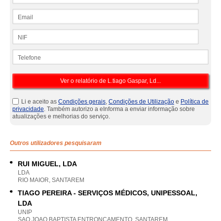
Email
NIF
Telefone
Li e aceito as
Condições gerais
,
Condições de Utilização
e
Política de
privacidade
. Também autorizo a eInforma a enviar informação sobre
atualizações e melhorias do serviço.
Outros utilizadores pesquisaram
RUI MIGUEL, LDA
LDA
RIO MAIOR, SANTAREM
TIAGO PEREIRA - SERVIÇOS MÉDICOS, UNIPESSOAL,
LDA
UNIP
SAO JOAO BAPTISTA ENTRONCAMENTO, SANTAREM