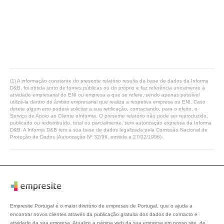
(1) A informação constante do presente relatório resulta da base de dados da Informa
D&B, foi obtida junto de fontes públicas ou do próprio e faz referência unicamente à
atividade empresarial do ENI ou empresa a que se refere, sendo apenas possível
utilizá-la dentro do âmbito empresarial que realiza a respetiva empresa ou ENI. Caso
detete algum erro poderá solicitar a sua retificação, contactando, para o efeito, o
Serviço de Apoio ao Cliente eInforma. O presente relatório não pode ser reproduzido,
publicado ou redistribuído, total ou parcialmente, sem autorização expressa da Informa
D&B. A Informa D&B tem a sua base de dados legalizada pela Comissão Nacional de
Proteção de Dados (Autorização Nº 32/96, emitida a 27/02/1996).
Empresite Portugal é o maior diretório de empresas de Portugal, que o ajuda a
encontrar novos clientes através da publicação gratuita dos dados de contacto e
atividade da sua empresa. Atualize a página web da sua empresa em nosso site, de