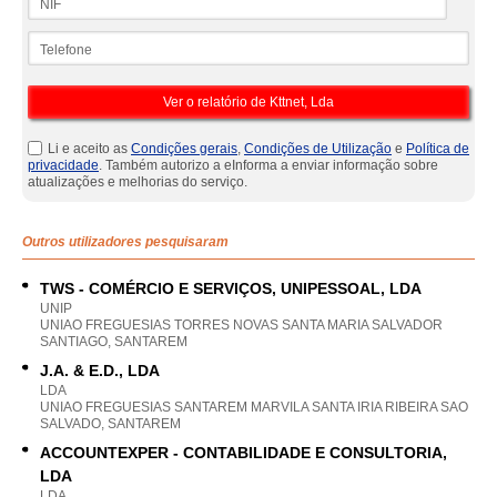
Telefone
Li e aceito as
Condições gerais
,
Condições de Utilização
e
Política de
privacidade
. Também autorizo a eInforma a enviar informação sobre
atualizações e melhorias do serviço.
Outros utilizadores pesquisaram
TWS - COMÉRCIO E SERVIÇOS, UNIPESSOAL, LDA
UNIP
UNIAO FREGUESIAS TORRES NOVAS SANTA MARIA SALVADOR
SANTIAGO, SANTAREM
J.A. & E.D., LDA
LDA
UNIAO FREGUESIAS SANTAREM MARVILA SANTA IRIA RIBEIRA SAO
SALVADO, SANTAREM
ACCOUNTEXPER - CONTABILIDADE E CONSULTORIA,
LDA
LDA