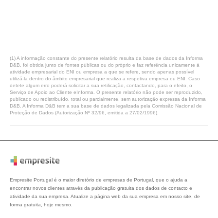
(1) A informação constante do presente relatório resulta da base de dados da Informa
D&B, foi obtida junto de fontes públicas ou do próprio e faz referência unicamente à
atividade empresarial do ENI ou empresa a que se refere, sendo apenas possível
utilizá-la dentro do âmbito empresarial que realiza a respetiva empresa ou ENI. Caso
detete algum erro poderá solicitar a sua retificação, contactando, para o efeito, o
Serviço de Apoio ao Cliente eInforma. O presente relatório não pode ser reproduzido,
publicado ou redistribuído, total ou parcialmente, sem autorização expressa da Informa
D&B. A Informa D&B tem a sua base de dados legalizada pela Comissão Nacional de
Proteção de Dados (Autorização Nº 32/96, emitida a 27/02/1996).
Empresite Portugal é o maior diretório de empresas de Portugal, que o ajuda a
encontrar novos clientes através da publicação gratuita dos dados de contacto e
atividade da sua empresa. Atualize a página web da sua empresa em nosso site, de
forma gratuita, hoje mesmo.