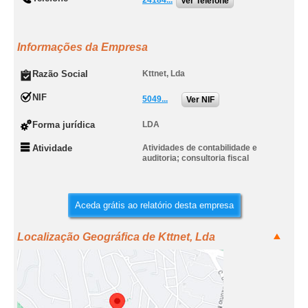
24184...
Ver Telefone
Informações da Empresa
Razão Social
Kttnet, Lda
NIF
5049...
Ver NIF
Forma jurídica
LDA
Atividade
Atividades de contabilidade e
auditoria; consultoria fiscal
Aceda grátis ao relatório desta empresa
Localização Geográfica de Kttnet, Lda