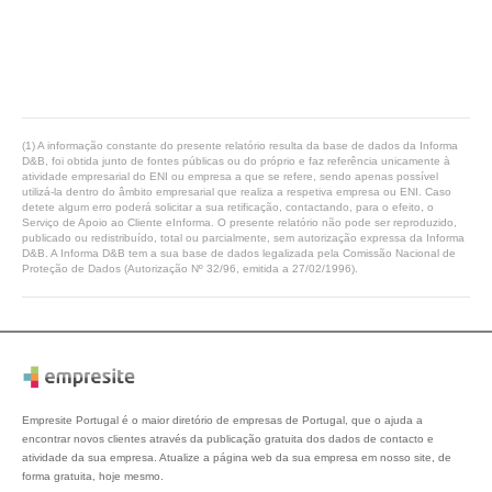
(1) A informação constante do presente relatório resulta da base de dados da Informa
D&B, foi obtida junto de fontes públicas ou do próprio e faz referência unicamente à
atividade empresarial do ENI ou empresa a que se refere, sendo apenas possível
utilizá-la dentro do âmbito empresarial que realiza a respetiva empresa ou ENI. Caso
detete algum erro poderá solicitar a sua retificação, contactando, para o efeito, o
Serviço de Apoio ao Cliente eInforma. O presente relatório não pode ser reproduzido,
publicado ou redistribuído, total ou parcialmente, sem autorização expressa da Informa
D&B. A Informa D&B tem a sua base de dados legalizada pela Comissão Nacional de
Proteção de Dados (Autorização Nº 32/96, emitida a 27/02/1996).
Empresite Portugal é o maior diretório de empresas de Portugal, que o ajuda a
encontrar novos clientes através da publicação gratuita dos dados de contacto e
atividade da sua empresa. Atualize a página web da sua empresa em nosso site, de
forma gratuita, hoje mesmo.