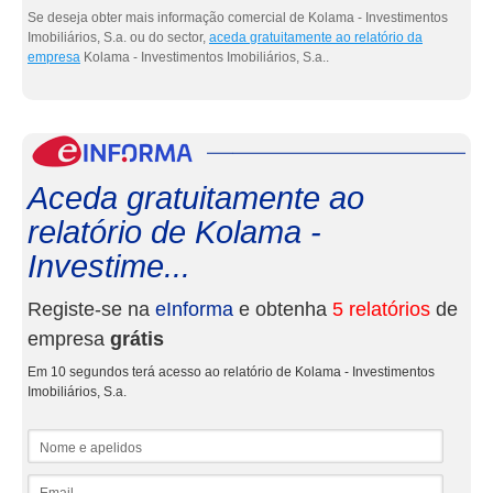
Se deseja obter mais informação comercial de Kolama - Investimentos
Imobiliários, S.a. ou do sector,
aceda gratuitamente ao relatório da
empresa
Kolama - Investimentos Imobiliários, S.a..
eInf
Aceda gratuitamente ao
relatório de Kolama -
Investime...
Registe-se na
eInforma
e obtenha
5 relatórios
de
empresa
grátis
Em 10 segundos terá acesso ao relatório de Kolama - Investimentos
Imobiliários, S.a.
Nome e apelidos
Email