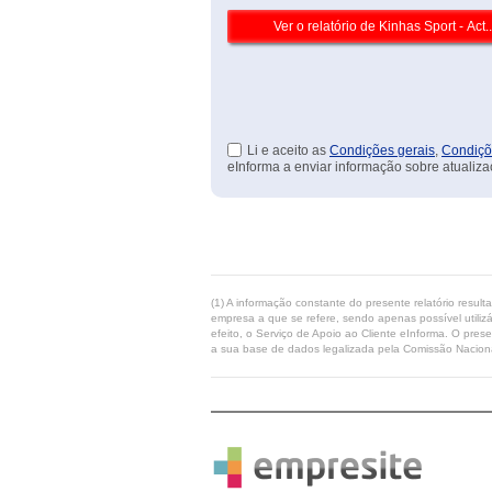
Li e aceito as
Condições gerais
,
Condiçõ
eInforma a enviar informação sobre atualiza
(1) A informação constante do presente relatório resul
empresa a que se refere, sendo apenas possível utilizá
efeito, o Serviço de Apoio ao Cliente eInforma. O pres
a sua base de dados legalizada pela Comissão Naciona