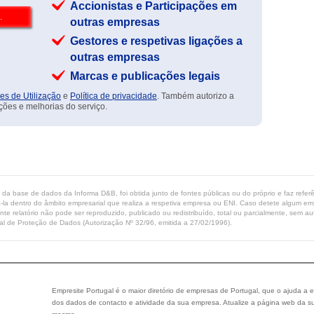
Accionistas e Participações em
outras empresas
Gestores e respetivas ligações a
outras empresas
Marcas e publicações legais
es de Utilização
e
Política de privacidade
. Também autorizo a
ções e melhorias do serviço.
ta da base de dados da Informa D&B, foi obtida junto de fontes públicas ou do próprio e faz refe
-la dentro do âmbito empresarial que realiza a respetiva empresa ou ENI. Caso detete algum erro 
ente relatório não pode ser reproduzido, publicado ou redistribuído, total ou parcialmente, sem
l de Proteção de Dados (Autorização Nº 32/96, emitida a 27/02/1996).
Empresite Portugal é o maior diretório de empresas de Portugal, que o ajuda a e
dos dados de contacto e atividade da sua empresa. Atualize a página web da su