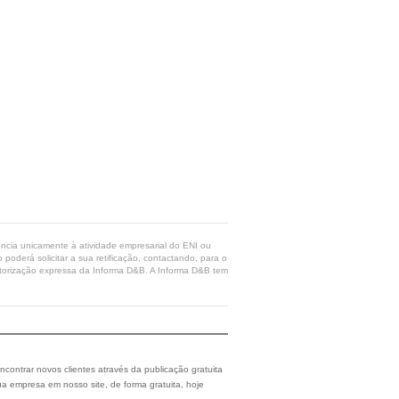
rência unicamente à atividade empresarial do ENI ou
poderá solicitar a sua retificação, contactando, para o
 autorização expressa da Informa D&B. A Informa D&B tem
ncontrar novos clientes através da publicação gratuita
a empresa em nosso site, de forma gratuita, hoje