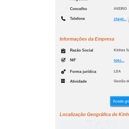
Concelho
AVEIRO
Telefone
25640...
Informações da Empresa
Razão Social
Kinhas Sp
NIF
5061...
Forma jurídica
LDA
Atividade
Gestão d
Aceda grá
Localização Geográfica de Kinh