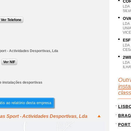
COR
LDA
SILV
OVA
Ver Telefone
LDA
UNI
VICE
ESF
LDA
CESA
ort - Actividades Desportivas, Lda
2WI
Ver NIF
LDA
ILHA
Outr
e instalações desportivas
inst
clas
tis ao relatório desta empresa
LISB
BRA
as Sport - Actividades Desportivas, Lda
PORT