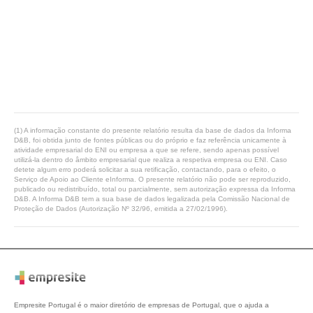
(1) A informação constante do presente relatório resulta da base de dados da Informa
D&B, foi obtida junto de fontes públicas ou do próprio e faz referência unicamente à
atividade empresarial do ENI ou empresa a que se refere, sendo apenas possível
utilizá-la dentro do âmbito empresarial que realiza a respetiva empresa ou ENI. Caso
detete algum erro poderá solicitar a sua retificação, contactando, para o efeito, o
Serviço de Apoio ao Cliente eInforma. O presente relatório não pode ser reproduzido,
publicado ou redistribuído, total ou parcialmente, sem autorização expressa da Informa
D&B. A Informa D&B tem a sua base de dados legalizada pela Comissão Nacional de
Proteção de Dados (Autorização Nº 32/96, emitida a 27/02/1996).
Empresite Portugal é o maior diretório de empresas de Portugal, que o ajuda a