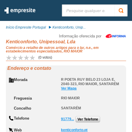
Pesquisar:
Início Empresite Portugal
Kenticonforto, Unip...
Informação oferecida por
Kenticonforto, Unipessoal, Lda
Comércio a retalho de outros artigos para o lar, n.e., em
estabelecimentos especializados, RIO MAIOR
(
0
votos)
Endereço e contato
Morada
R POETA RUY BELO 23 LOJA E,
2040-323
,
RIO MAIOR
,
SANTARÉM
Ver Mapa
Freguesia
RIO MAIOR
Concelho
SANTARÉM
Telefone
91779...
Ver Telefone
Web
kenticonforto.pt