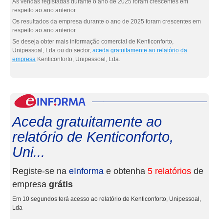
As vendas registadas durante o ano de 2025 foram crescentes em
respeito ao ano anterior.
Os resultados da empresa durante o ano de 2025 foram crescentes em
respeito ao ano anterior.
Se deseja obter mais informação comercial de Kenticonforto,
Unipessoal, Lda ou do sector,
aceda gratuitamente ao relatório da
empresa
Kenticonforto, Unipessoal, Lda.
eInf
Aceda gratuitamente ao
relatório de Kenticonforto,
Uni...
Registe-se na
eInforma
e obtenha
5 relatórios
de
empresa
grátis
Em 10 segundos terá acesso ao relatório de Kenticonforto, Unipessoal,
Lda