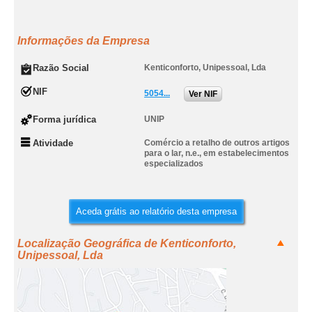
Informações da Empresa
Razão Social
Kenticonforto, Unipessoal, Lda
NIF
5054...
Ver NIF
Forma jurídica
UNIP
Atividade
Comércio a retalho de outros artigos
para o lar, n.e., em estabelecimentos
especializados
Aceda grátis ao relatório desta empresa
Localização Geográfica de Kenticonforto,
Unipessoal, Lda