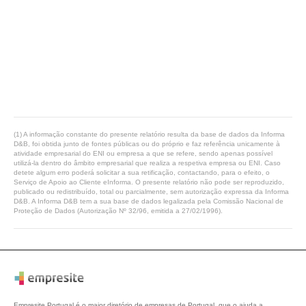
(1) A informação constante do presente relatório resulta da base de dados da Informa
D&B, foi obtida junto de fontes públicas ou do próprio e faz referência unicamente à
atividade empresarial do ENI ou empresa a que se refere, sendo apenas possível
utilizá-la dentro do âmbito empresarial que realiza a respetiva empresa ou ENI. Caso
detete algum erro poderá solicitar a sua retificação, contactando, para o efeito, o
Serviço de Apoio ao Cliente eInforma. O presente relatório não pode ser reproduzido,
publicado ou redistribuído, total ou parcialmente, sem autorização expressa da Informa
D&B. A Informa D&B tem a sua base de dados legalizada pela Comissão Nacional de
Proteção de Dados (Autorização Nº 32/96, emitida a 27/02/1996).
Empresite Portugal é o maior diretório de empresas de Portugal, que o ajuda a