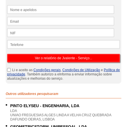
Nome e apelidos
Email
NIF
Telefone
Li e aceito as
Condições gerais
,
Condições de Utilização
e
Política de
privacidade
. Também autorizo a eInforma a enviar informação sobre
atualizações e melhorias do serviço.
Outros utilizadores pesquisaram
PINTO ELYSEU - ENGENHARIA, LDA
LDA
UNIAO FREGUESIAS ALGES LINDA A VELHA CRUZ QUEBRADA
DAFUNDO OEIRAS, LISBOA
GEOMETRICSTORM, UNIPESSOAL, LDA