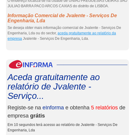
O endereço localiza-se na cidade de UNIAO FREGUESIAS OEIRAS SAO
JULIAO BARRA PACO ARCOS CAXIAS do distrito de LISBOA.
Informação Comercial de Jvalente - Serviços De
Engenharia, Lda
Se deseja obter mais informação comercial de Jvalente - Serviços De
Engenharia, Lda ou do sector,
aceda gratuitamente ao relatório da
empresa
Jvalente - Serviços De Engenharia, Lda.
eInf
Aceda gratuitamente ao
relatório de Jvalente -
Serviço...
Registe-se na
eInforma
e obtenha
5 relatórios
de
empresa
grátis
Em 10 segundos terá acesso ao relatório de Jvalente - Serviços De
Engenharia, Lda