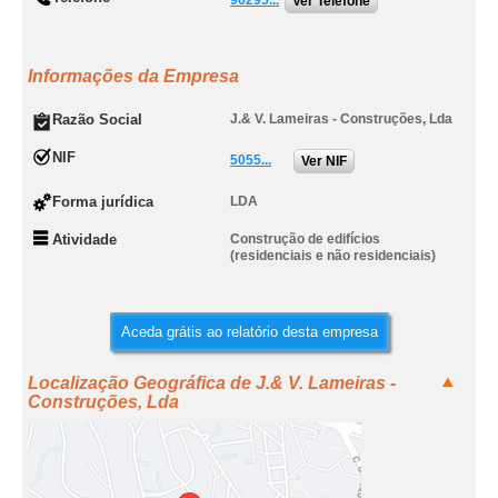
96295...
Ver Telefone
Informações da Empresa
Razão Social
J.& V. Lameiras - Construções, Lda
NIF
5055...
Ver NIF
Forma jurídica
LDA
Atividade
Construção de edifícios
(residenciais e não residenciais)
Aceda grátis ao relatório desta empresa
Localização Geográfica de J.& V. Lameiras -
Construções, Lda