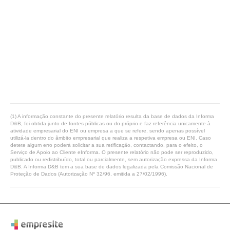
(1) A informação constante do presente relatório resulta da base de dados da Informa
D&B, foi obtida junto de fontes públicas ou do próprio e faz referência unicamente à
atividade empresarial do ENI ou empresa a que se refere, sendo apenas possível
utilizá-la dentro do âmbito empresarial que realiza a respetiva empresa ou ENI. Caso
detete algum erro poderá solicitar a sua retificação, contactando, para o efeito, o
Serviço de Apoio ao Cliente eInforma. O presente relatório não pode ser reproduzido,
publicado ou redistribuído, total ou parcialmente, sem autorização expressa da Informa
D&B. A Informa D&B tem a sua base de dados legalizada pela Comissão Nacional de
Proteção de Dados (Autorização Nº 32/96, emitida a 27/02/1996).