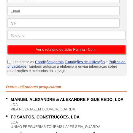
Email
NIF
Telefone
Li e aceito as
Condições gerais
,
Condições de Utilização
e
Política de
privacidade
. Também autorizo a eInforma a enviar informação sobre
atualizações e melhorias do serviço.
Outros utilizadores pesquisaram
MANUEL ALEXANDRE & ALEXANDRE FIGUEIREDO, LDA
LDA
VILA NOVA TAZEM GOUVEIA, GUARDA
FJ SANTOS, CONSTRUÇÕES, LDA
LDA
UNIAO FREGUESIAS TOURAIS LAJES SEIA, GUARDA