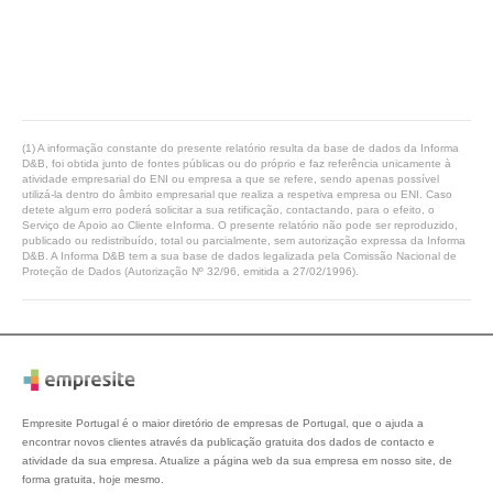
(1) A informação constante do presente relatório resulta da base de dados da Informa
D&B, foi obtida junto de fontes públicas ou do próprio e faz referência unicamente à
atividade empresarial do ENI ou empresa a que se refere, sendo apenas possível
utilizá-la dentro do âmbito empresarial que realiza a respetiva empresa ou ENI. Caso
detete algum erro poderá solicitar a sua retificação, contactando, para o efeito, o
Serviço de Apoio ao Cliente eInforma. O presente relatório não pode ser reproduzido,
publicado ou redistribuído, total ou parcialmente, sem autorização expressa da Informa
D&B. A Informa D&B tem a sua base de dados legalizada pela Comissão Nacional de
Proteção de Dados (Autorização Nº 32/96, emitida a 27/02/1996).
Empresite Portugal é o maior diretório de empresas de Portugal, que o ajuda a
encontrar novos clientes através da publicação gratuita dos dados de contacto e
atividade da sua empresa. Atualize a página web da sua empresa em nosso site, de
forma gratuita, hoje mesmo.