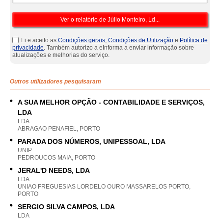
Li e aceito as
Condições gerais
,
Condições de Utilização
e
Política de
privacidade
. Também autorizo a eInforma a enviar informação sobre
atualizações e melhorias do serviço.
Outros utilizadores pesquisaram
A SUA MELHOR OPÇÃO - CONTABILIDADE E SERVIÇOS,
LDA
LDA
ABRAGAO PENAFIEL, PORTO
PARADA DOS NÚMEROS, UNIPESSOAL, LDA
UNIP
PEDROUCOS MAIA, PORTO
JERAL'D NEEDS, LDA
LDA
UNIAO FREGUESIAS LORDELO OURO MASSARELOS PORTO,
PORTO
SERGIO SILVA CAMPOS, LDA
LDA