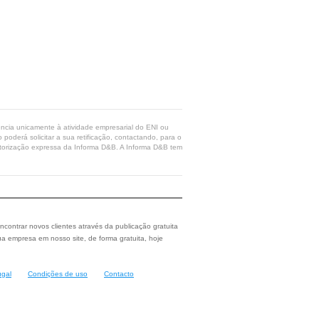
rência unicamente à atividade empresarial do ENI ou
poderá solicitar a sua retificação, contactando, para o
 autorização expressa da Informa D&B. A Informa D&B tem
ncontrar novos clientes através da publicação gratuita
a empresa em nosso site, de forma gratuita, hoje
ugal
Condições de uso
Contacto