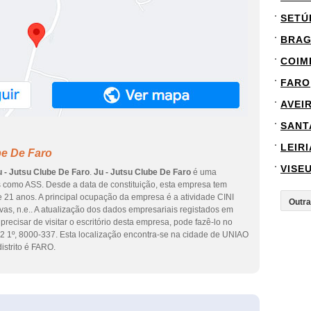
SETÚ
BRA
COIM
FARO
AVEI
SANT
LEIRI
be De Faro
VISE
u - Jutsu Clube De Faro
.
Ju - Jutsu Clube De Faro
é uma
s como ASS. Desde a data de constituição, esta empresa tem
e 21 anos. A principal ocupação da empresa é a atividade CINI
vas, n.e.. A atualização dos dados empresariais registados em
precisar de visitar o escritório desta empresa, pode fazê-lo no
1º, 8000-337. Esta localização encontra-se na cidade de UNIAO
trito é FARO.