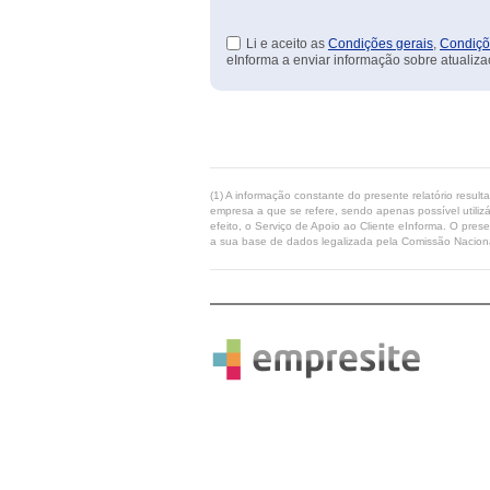
Li e aceito as
Condições gerais
,
Condiçõ
eInforma a enviar informação sobre atualiza
(1) A informação constante do presente relatório resul
empresa a que se refere, sendo apenas possível utilizá
efeito, o Serviço de Apoio ao Cliente eInforma. O pres
a sua base de dados legalizada pela Comissão Naciona