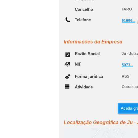
Concelho
FARO
Telefone
91996...
Informações da Empresa
Razão Social
Ju - Juts
NIF
5073...
Forma jurídica
ASS
Atividade
Outras at
Aceda grá
Localização Geográfica de Ju -