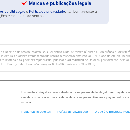
Marcas e publicações legais
es de Utilização
e
Política de privacidade
. Também autorizo a
ções e melhorias do serviço.
ta da base de dados da Informa D&B, foi obtida junto de fontes públicas ou do próprio e faz refe
-la dentro do âmbito empresarial que realiza a respetiva empresa ou ENI. Caso detete algum erro 
ente relatório não pode ser reproduzido, publicado ou redistribuído, total ou parcialmente, sem
l de Proteção de Dados (Autorização Nº 32/96, emitida a 27/02/1996).
Empresite Portugal é o maior diretório de empresas de Portugal, que o ajuda a e
dos dados de contacto e atividade da sua empresa. Atualize a página web da su
mesmo.
Perguntas frequentes
Política de privacidade
O que é o Empresite Port