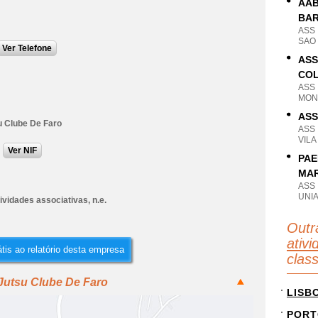
AAB
BA
ASS
SAO
Ver Telefone
ASS
CO
ASS
MON
ASS
u Clube De Faro
ASS
VILA
Ver NIF
PAE
MAR
ASS
UNI
ividades associativas, n.e.
Outr
ativi
tis ao relatório desta empresa
clas
 Jutsu Clube De Faro
LISB
PORT