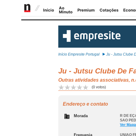
Início Empresite Portugal
Ju - Jutsu Clube D
Ju - Jutsu Clube De F
Outras atividades associativas
(
0
votos)
Endereço e contato
Morada
R DE EÇA
SAO PE
Ver Mapa
Freguesia
UNIAO F