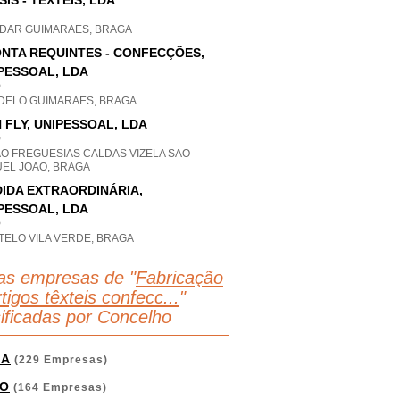
SIS - TÊXTEIS, LDA
DAR GUIMARAES, BRAGA
NTA REQUINTES - CONFECÇÕES,
PESSOAL, LDA
P
DELO GUIMARAES, BRAGA
 FLY, UNIPESSOAL, LDA
P
AO FREGUESIAS CALDAS VIZELA SAO
UEL JOAO, BRAGA
IDA EXTRAORDINÁRIA,
PESSOAL, LDA
P
TELO VILA VERDE, BRAGA
as empresas de "
Fabricação
tigos têxteis confecc...
"
sificadas por Concelho
GA
(229 Empresas)
O
(164 Empresas)