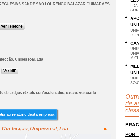
LES
FREGUESIAS SANDE SAO LOURENCO BALAZAR GUIMARAES
LDA
GON
APO
UNI
Ver Telefone
UNI
LOR
CAN
UNI
UNI
MIG
nfecção, Unipessoal, Lda
MED
Ver NIF
UNI
UNI
SOU
o de artigos têxteis confeccionados, exceto vestuário
Outr
de ar
clas
tis ao relatório desta empresa
BRA
- Confecção, Unipessoal, Lda
PORT