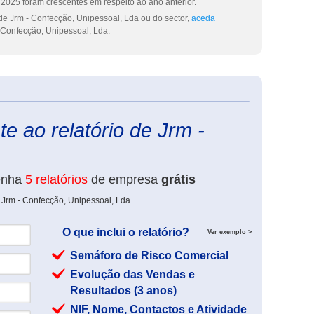
2025 foram crescentes em respeito ao ano anterior.
de Jrm - Confecção, Unipessoal, Lda ou do sector,
aceda
 Confecção, Unipessoal, Lda.
eInforma
e ao relatório de Jrm -
enha
5 relatórios
de empresa
grátis
 Jrm - Confecção, Unipessoal, Lda
O que inclui o relatório?
Ver exemplo >
Semáforo de Risco Comercial
Evolução das Vendas e
Resultados (3 anos)
NIF, Nome, Contactos e Atividade