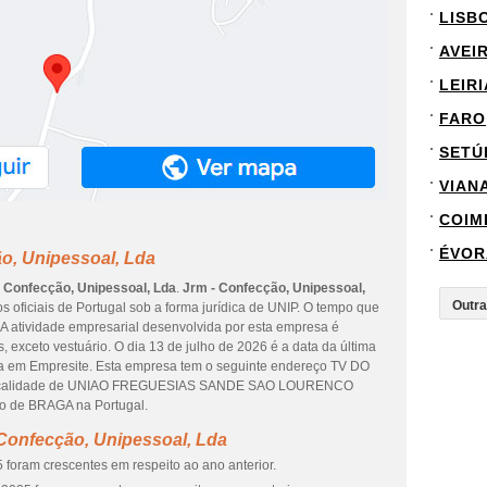
LISB
AVEI
LEIRI
FARO
SETÚ
VIAN
COIM
ÉVOR
o, Unipessoal, Lda
 Confecção, Unipessoal, Lda
.
Jrm - Confecção, Unipessoal,
 oficiais de Portugal sob a forma jurídica de UNIP. O tempo que
 A atividade empresarial desenvolvida por esta empresa é
, exceto vestuário. O dia 13 de julho de 2026 é a data da última
da em Empresite. Esta empresa tem o seguinte endereço TV DO
a localidade de UNIAO FREGUESIAS SANDE SAO LOURENCO
o de BRAGA na Portugal.
 Confecção, Unipessoal, Lda
 foram crescentes em respeito ao ano anterior.