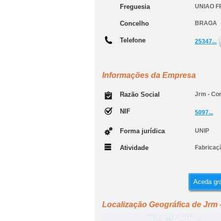
Freguesia
UNIAO 
Concelho
BRAGA
Telefone
25347...
Informações da Empresa
Razão Social
Jrm - Co
NIF
5097...
Forma jurídica
UNIP
Atividade
Fabricaçã
Aceda grá
Localização Geográfica de Jrm 