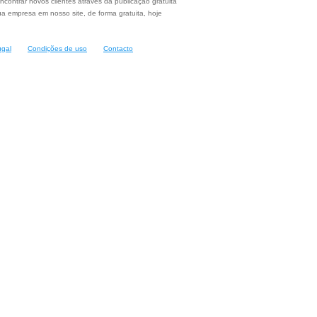
ncontrar novos clientes através da publicação gratuita
a empresa em nosso site, de forma gratuita, hoje
ugal
Condições de uso
Contacto