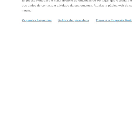
Empresite Portugal é o maior diretório de empresas de Portugal, que o ajuda a e
dos dados de contacto e atividade da sua empresa. Atualize a página web da su
mesmo.
Perguntas frequentes
Política de privacidade
O que é o Empresite Port