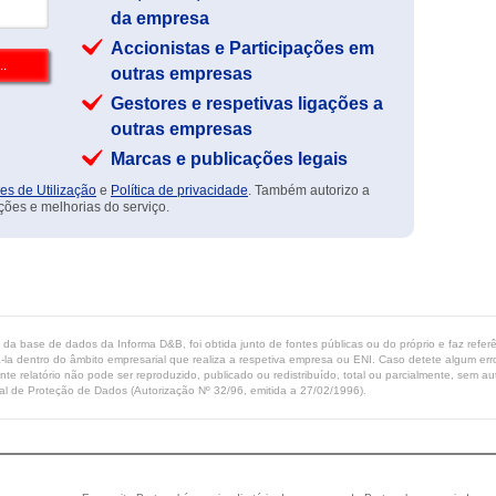
da empresa
Accionistas e Participações em
outras empresas
Gestores e respetivas ligações a
outras empresas
Marcas e publicações legais
es de Utilização
e
Política de privacidade
. Também autorizo a
ções e melhorias do serviço.
ta da base de dados da Informa D&B, foi obtida junto de fontes públicas ou do próprio e faz refe
-la dentro do âmbito empresarial que realiza a respetiva empresa ou ENI. Caso detete algum erro 
ente relatório não pode ser reproduzido, publicado ou redistribuído, total ou parcialmente, sem
l de Proteção de Dados (Autorização Nº 32/96, emitida a 27/02/1996).