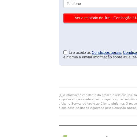
Telefone
Li e aceito as
Condições gerais
,
Condiçõ
eInforma a enviar informação sobre atualiza
(1) A informação constante do presente relatório resul
empresa a que se refere, sendo apenas possível utilizá
efeito, o Serviço de Apoio ao Cliente eInforma. O pres
a sua base de dados legalizada pela Comissão Naciona