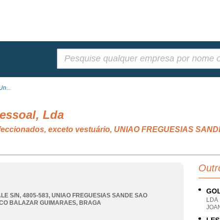
Pesquisar:
Un...
essoal, Lda
 confeccionados, exceto vestuário, UNIAO FREGUESIAS
Outr
GOL
LE S/N, 4805-583
,
UNIAO FREGUESIAS SANDE SAO
LDA
CO BALAZAR GUIMARAES
,
BRAGA
JOAN