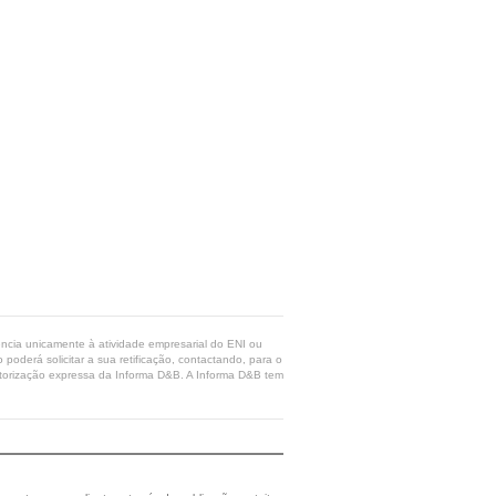
rência unicamente à atividade empresarial do ENI ou
poderá solicitar a sua retificação, contactando, para o
 autorização expressa da Informa D&B. A Informa D&B tem