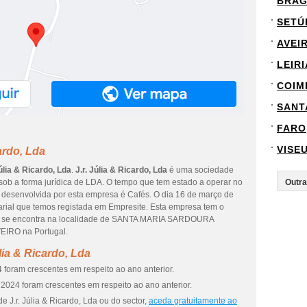
BRA
SETÚ
AVEI
LEIRI
COIM
SANT
FARO
VISE
ardo, Lda
Júlia & Ricardo, Lda
.
J.r. Júlia & Ricardo, Lda
é uma sociedade
l sob a forma jurídica de LDA. O tempo que tem estado a operar no
l desenvolvida por esta empresa é Cafés. O dia 16 de março de
arial que temos registada em Empresite. Esta empresa tem o
e se encontra na localidade de SANTA MARIA SARDOURA
VEIRO na Portugal.
lia & Ricardo, Lda
 foram crescentes em respeito ao ano anterior.
2024 foram crescentes em respeito ao ano anterior.
 J.r. Júlia & Ricardo, Lda ou do sector,
aceda gratuitamente ao