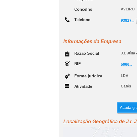
Concelho
AVEIRO
Telefone
93827...
Informações da Empresa
Razão Social
J.r. Júli
NIF
5066...
Forma jurídica
LDA
Atividade
Cafés
Aceda grá
Localização Geográfica de J.r. J