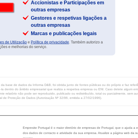
Accionistas e Participações em
outras empresas
Gestores e respetivas ligações a
outras empresas
Marcas e publicações legais
es de Utilização
e
Política de privacidade
. Também autorizo a
ções e melhorias do serviço.
ta da base de dados da Informa D&B, foi obtida junto de fontes públicas ou do próprio e faz refe
-la dentro do âmbito empresarial que realiza a respetiva empresa ou ENI. Caso detete algum erro 
ente relatório não pode ser reproduzido, publicado ou redistribuído, total ou parcialmente, sem
l de Proteção de Dados (Autorização Nº 32/96, emitida a 27/02/1996).
Empresite Portugal é o maior diretório de empresas de Portugal, que o ajuda a e
dos dados de contacto e atividade da sua empresa. Atualize a página web da su