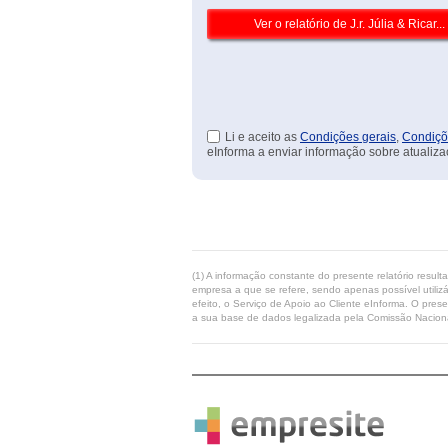
Li e aceito as
Condições gerais
,
Condiçõ
eInforma a enviar informação sobre atualiza
(1) A informação constante do presente relatório resul
empresa a que se refere, sendo apenas possível utilizá
efeito, o Serviço de Apoio ao Cliente eInforma. O pres
a sua base de dados legalizada pela Comissão Naciona