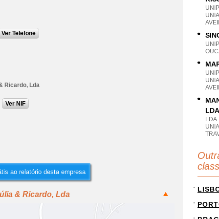
UNI
UNI
AVEI
Ver Telefone
SIN
UNI
OUC
MAR
UNI
UNI
a & Ricardo, Lda
AVEI
MAN
Ver NIF
LD
LDA
UNIA
TRA
Outr
clas
tis ao relatório desta empresa
LISB
úlia & Ricardo, Lda
PORT