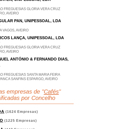
P
AO FREGUESIAS GLORIA VERA CRUZ
RO, AVEIRO
GULAR PAN, UNIPESSOAL, LDA
P
A VAGOS, AVEIRO
COS LANÇA, UNIPESSOAL, LDA
P
AO FREGUESIAS GLORIA VERA CRUZ
RO, AVEIRO
UEL ANTÓNIO & FERNANDO DIAS,
A
O FREGUESIAS SANTA MARIA FEIRA
VANCA SANFINS ESPARGO, AVEIRO
as empresas de "
Cafés
"
sificadas por Concelho
OA
(1624 Empresas)
O
(1225 Empresas)