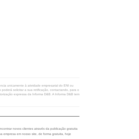
rência unicamente à atividade empresarial do ENI ou
poderá solicitar a sua retificação, contactando, para o
 autorização expressa da Informa D&B. A Informa D&B tem
ncontrar novos clientes através da publicação gratuita
a empresa em nosso site, de forma gratuita, hoje