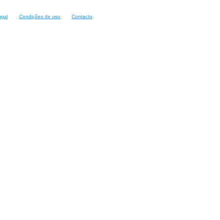
ugal
Condições de uso
Contacto