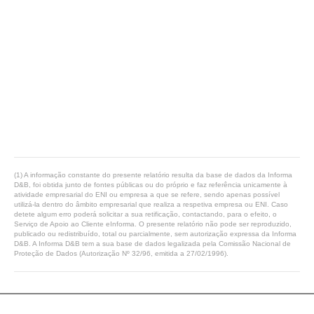
(1) A informação constante do presente relatório resulta da base de dados da Informa
D&B, foi obtida junto de fontes públicas ou do próprio e faz referência unicamente à
atividade empresarial do ENI ou empresa a que se refere, sendo apenas possível
utilizá-la dentro do âmbito empresarial que realiza a respetiva empresa ou ENI. Caso
detete algum erro poderá solicitar a sua retificação, contactando, para o efeito, o
Serviço de Apoio ao Cliente eInforma. O presente relatório não pode ser reproduzido,
publicado ou redistribuído, total ou parcialmente, sem autorização expressa da Informa
D&B. A Informa D&B tem a sua base de dados legalizada pela Comissão Nacional de
Proteção de Dados (Autorização Nº 32/96, emitida a 27/02/1996).