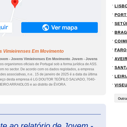
LISB
PORT
SETÚ
BRA
COIM
FARO
ns Vimieirenses Em Movimento
AVEI
ovem - Jovens Vimieirenses Em Movimento
.
Jovem - Jovens
nos organismos oficiais de Portugal sob a forma jurídica de ASS.
SANT
em no sector. De acordo com os dados registados, a empresa
es associativas, n.e.. 15 de janeiro de 2025 é a data da última
LEIRI
dereço desta empresa é LG DOUTOR TEÓFILO SALVADO, 7040-
MIEIRO ARRAIOLOS e ao distrito de ÉVORA.
VISE
eInforma
e ao relatório de Jovem -