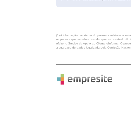
(1) A informação constante do presente relatório resul
empresa a que se refere, sendo apenas possível utilizá
efeito, o Serviço de Apoio ao Cliente eInforma. O pres
a sua base de dados legalizada pela Comissão Naciona