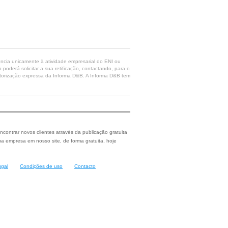
rência unicamente à atividade empresarial do ENI ou
poderá solicitar a sua retificação, contactando, para o
 autorização expressa da Informa D&B. A Informa D&B tem
ncontrar novos clientes através da publicação gratuita
a empresa em nosso site, de forma gratuita, hoje
ugal
Condições de uso
Contacto