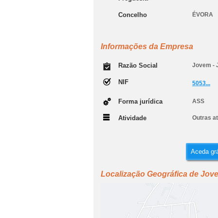
Concelho
ÉVORA
Informações da Empresa
Razão Social
Jovem - 
NIF
5053...
Forma jurídica
ASS
Atividade
Outras at
Aceda grá
Localização Geográfica de Jov