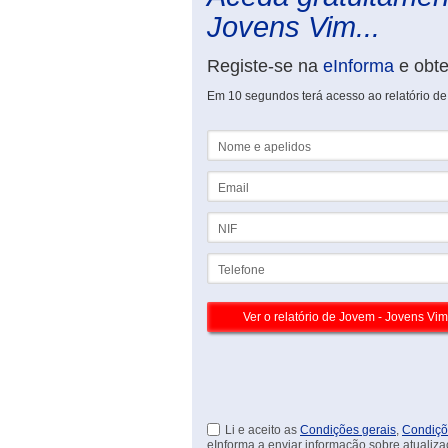
Jovens Vim...
Registe-se na
eInforma
e obt
Em 10 segundos terá acesso ao relatório d
Nome e apelidos
Email
NIF
Telefone
Li e aceito as
Condições gerais
,
Condiçõ
eInforma a enviar informação sobre atualiza