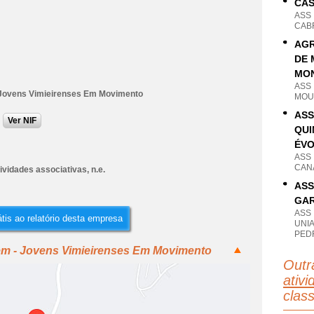
CAS
ASS
CAB
AGR
DE 
MO
ASS
Jovens Vimieirenses Em Movimento
MOU
ASS
Ver NIF
QUI
ÉV
ASS
CAN
ividades associativas, n.e.
ASS
GAR
ASS
tis ao relatório desta empresa
UNI
PED
em - Jovens Vimieirenses Em Movimento
Outr
ativi
clas