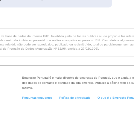
ta da base de dados da Informa D&B, foi obtida junto de fontes públicas ou do próprio e faz refe
-la dentro do âmbito empresarial que realiza a respetiva empresa ou ENI. Caso detete algum erro 
ente relatório não pode ser reproduzido, publicado ou redistribuído, total ou parcialmente, sem
l de Proteção de Dados (Autorização Nº 32/96, emitida a 27/02/1996).
Empresite Portugal é o maior diretório de empresas de Portugal, que o ajuda a e
dos dados de contacto e atividade da sua empresa. Atualize a página web da su
mesmo.
Perguntas frequentes
Política de privacidade
O que é o Empresite Port