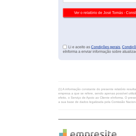
Li e aceito as
Condições gerais
,
Condiçõ
eInforma a enviar informação sobre atualiza
(1) A informação constante do presente relatório resul
empresa a que se refere, sendo apenas possível utilizá
efeito, o Serviço de Apoio ao Cliente eInforma. O pres
a sua base de dados legalizada pela Comissão Naciona