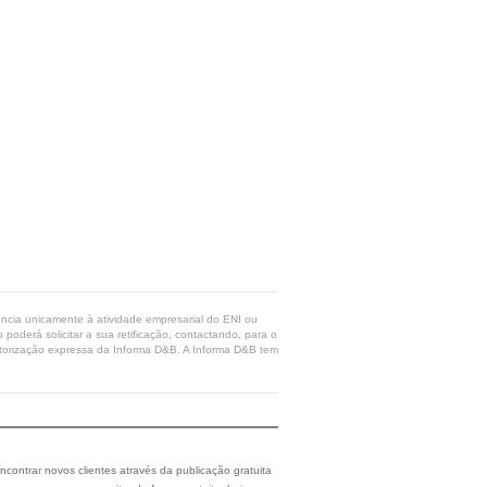
rência unicamente à atividade empresarial do ENI ou
poderá solicitar a sua retificação, contactando, para o
 autorização expressa da Informa D&B. A Informa D&B tem
ncontrar novos clientes através da publicação gratuita