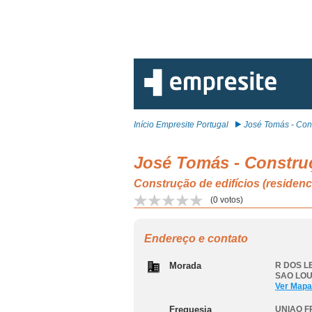
Início Empresite Portugal
José Tomás - Cons
José Tomás - Constru
Construção de edifícios (resi
(
0
votos)
Endereço e contato
Morada
R DOS L
SAO LO
Ver Mapa
Freguesia
UNIAO F