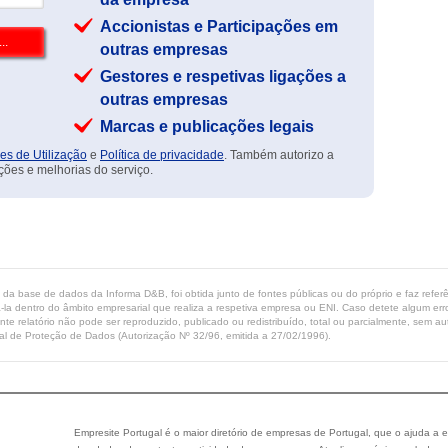
Accionistas e Participações em
outras empresas
Gestores e respetivas ligações a
outras empresas
Marcas e publicações legais
es de Utilização
e
Política de privacidade
. Também autorizo a
ções e melhorias do serviço.
ta da base de dados da Informa D&B, foi obtida junto de fontes públicas ou do próprio e faz refe
-la dentro do âmbito empresarial que realiza a respetiva empresa ou ENI. Caso detete algum erro 
ente relatório não pode ser reproduzido, publicado ou redistribuído, total ou parcialmente, sem
l de Proteção de Dados (Autorização Nº 32/96, emitida a 27/02/1996).
Empresite Portugal é o maior diretório de empresas de Portugal, que o ajuda a e