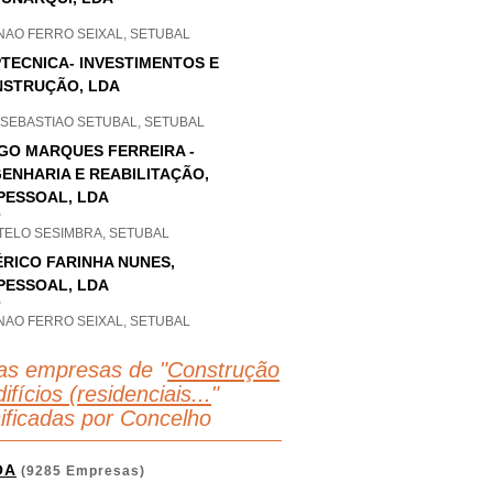
NAO FERRO SEIXAL, SETUBAL
TECNICA- INVESTIMENTOS E
STRUÇÃO, LDA
 SEBASTIAO SETUBAL, SETUBAL
GO MARQUES FERREIRA -
ENHARIA E REABILITAÇÃO,
PESSOAL, LDA
P
TELO SESIMBRA, SETUBAL
RICO FARINHA NUNES,
PESSOAL, LDA
P
NAO FERRO SEIXAL, SETUBAL
as empresas de "
Construção
ifícios (residenciais...
"
sificadas por Concelho
OA
(9285 Empresas)