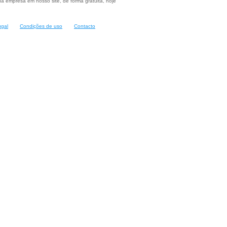
a empresa em nosso site, de forma gratuita, hoje
ugal
Condições de uso
Contacto