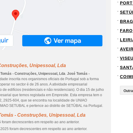
PORT
SETÚ
BRA
FARO
LEIRI
AVEI
VISE
Construções, Unipessoal, Lda
SANT
 Tomás - Construções, Unipessoal, Lda
.
José Tomás -
COIM
ade inscrita nos organismos oficiais de Portugal sob a forma
operar no sector é de 26 anos. A atividade empresarial
e edifícios (residenciais e não residenciais). O dia 15 de julho
resarial que temos registada em Empresite. Esta empresa tem o
 2925-604, que se encontra na localidade de UNIAO
 SETUBAL e pertence ao distrito de SETÚBAL na Portugal.
Tomás - Construções, Unipessoal, Lda
 foram decrescentes em respeito ao ano anterior.
2025 foram decrescentes em respeito ao ano anterior.