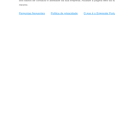
dos dados de contacto e atividade da sua empresa. Atualize a página web da su
mesmo.
Perguntas frequentes
Política de privacidade
O que é o Empresite Port