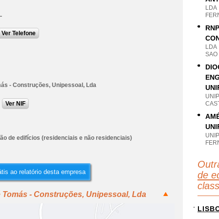
LDA
L
FER
RNP
Ver Telefone
CON
LDA
SAO
DIO
ENG
ás - Construções, Unipessoal, Lda
UNI
UNI
Ver NIF
CAS
AMÉ
UNI
UNI
o de edifícios (residenciais e não residenciais)
FER
Outr
tis ao relatório desta empresa
de ed
clas
é Tomás - Construções, Unipessoal, Lda
LISB