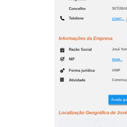
Concelho
SETÚBA
Telefone
21947...
Informações da Empresa
Razão Social
José Tom
NIF
5049...
Forma jurídica
UNIP
Atividade
Construçã
Aceda grá
Localização Geográfica de Jos