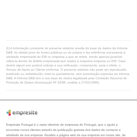
(1) A informação constante do presente relatório resulta da base de dados da Informa
D&B, foi obtida junto de fontes públicas ou do próprio e faz referência unicamente à
atividade empresarial do ENI ou empresa a que se refere, sendo apenas possível
utilizá-la dentro do âmbito empresarial que realiza a respetiva empresa ou ENI. Caso
detete algum erro poderá solicitar a sua retificação, contactando, para o efeito, o
Serviço de Apoio ao Cliente eInforma. O presente relatório não pode ser reproduzido,
publicado ou redistribuído, total ou parcialmente, sem autorização expressa da Informa
D&B. A Informa D&B tem a sua base de dados legalizada pela Comissão Nacional de
Proteção de Dados (Autorização Nº 32/96, emitida a 27/02/1996).
Empresite Portugal é o maior diretório de empresas de Portugal, que o ajuda a
encontrar novos clientes através da publicação gratuita dos dados de contacto e
atividade da sua empresa. Atualize a página web da sua empresa em nosso site, de