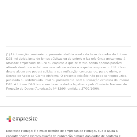
(1) A informação constante do presente relatório resulta da base de dados da Informa
D&B, foi obtida junto de fontes públicas ou do próprio e faz referência unicamente à
atividade empresarial do ENI ou empresa a que se refere, sendo apenas possível
utilizá-la dentro do âmbito empresarial que realiza a respetiva empresa ou ENI. Caso
detete algum erro poderá solicitar a sua retificação, contactando, para o efeito, o
Serviço de Apoio ao Cliente eInforma. O presente relatório não pode ser reproduzido,
publicado ou redistribuído, total ou parcialmente, sem autorização expressa da Informa
D&B. A Informa D&B tem a sua base de dados legalizada pela Comissão Nacional de
Proteção de Dados (Autorização Nº 32/96, emitida a 27/02/1996).
Empresite Portugal é o maior diretório de empresas de Portugal, que o ajuda a
encontrar novos clientes através da publicação gratuita dos dados de contacto e