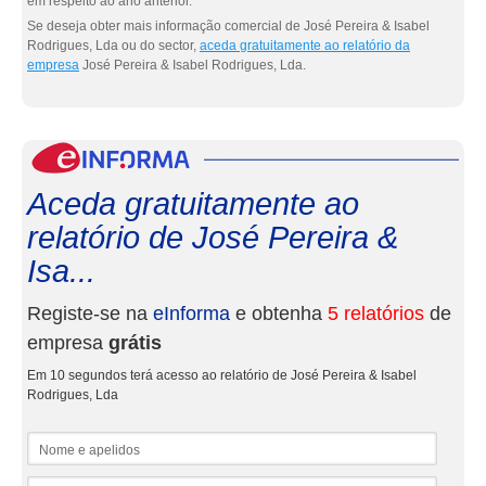
em respeito ao ano anterior.
Se deseja obter mais informação comercial de José Pereira & Isabel
Rodrigues, Lda ou do sector,
aceda gratuitamente ao relatório da
empresa
José Pereira & Isabel Rodrigues, Lda.
eInf
Aceda gratuitamente ao
relatório de José Pereira &
Isa...
Registe-se na
eInforma
e obtenha
5 relatórios
de
empresa
grátis
Em 10 segundos terá acesso ao relatório de José Pereira & Isabel
Rodrigues, Lda
Nome e apelidos
Email