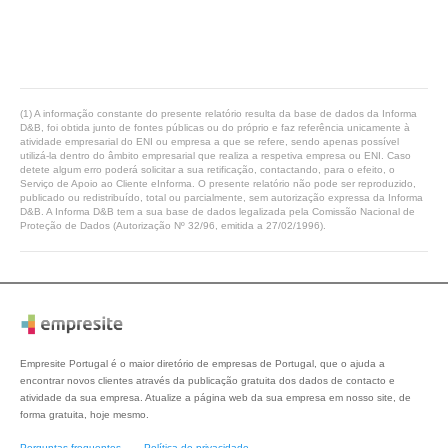
(1) A informação constante do presente relatório resulta da base de dados da Informa
D&B, foi obtida junto de fontes públicas ou do próprio e faz referência unicamente à
atividade empresarial do ENI ou empresa a que se refere, sendo apenas possível
utilizá-la dentro do âmbito empresarial que realiza a respetiva empresa ou ENI. Caso
detete algum erro poderá solicitar a sua retificação, contactando, para o efeito, o
Serviço de Apoio ao Cliente eInforma. O presente relatório não pode ser reproduzido,
publicado ou redistribuído, total ou parcialmente, sem autorização expressa da Informa
D&B. A Informa D&B tem a sua base de dados legalizada pela Comissão Nacional de
Proteção de Dados (Autorização Nº 32/96, emitida a 27/02/1996).
Empresite Portugal é o maior diretório de empresas de Portugal, que o ajuda a
encontrar novos clientes através da publicação gratuita dos dados de contacto e
atividade da sua empresa. Atualize a página web da sua empresa em nosso site, de
forma gratuita, hoje mesmo.
Perguntas frequentes
Política de privacidade