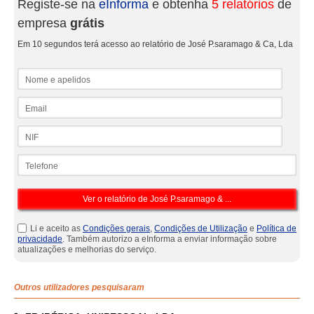
Registe-se na
eInforma
e obtenha
5 relatórios
de
empresa
grátis
Em 10 segundos terá acesso ao relatório de José P.saramago & Ca, Lda
Nome e apelidos
Email
NIF
Telefone
Li e aceito as
Condições gerais
,
Condições de Utilização
e
Política de
privacidade
. Também autorizo a eInforma a enviar informação sobre
atualizações e melhorias do serviço.
Outros utilizadores pesquisaram