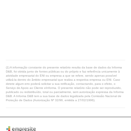
(1) A informação constante do presente relatório resulta da base de dados da Informa
D&B, foi obtida junto de fontes públicas ou do próprio e faz referência unicamente à
atividade empresarial do ENI ou empresa a que se refere, sendo apenas possível
utilizá-la dentro do âmbito empresarial que realiza a respetiva empresa ou ENI. Caso
detete algum erro poderá solicitar a sua retificação, contactando, para o efeito, o
Serviço de Apoio ao Cliente eInforma. O presente relatório não pode ser reproduzido,
publicado ou redistribuído, total ou parcialmente, sem autorização expressa da Informa
D&B. A Informa D&B tem a sua base de dados legalizada pela Comissão Nacional de
Proteção de Dados (Autorização Nº 32/96, emitida a 27/02/1996).