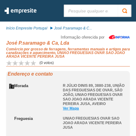
Pesquisar:
Início Empresite Portugal
José P.saramago & C...
Informação oferecida por
José P.saramago & Ca, Lda
Comércio por grosso de ferragens, ferramentas manuais e artigos para
canalizações e aquecimento, UNIAO FREGUESIAS OVAR SAO JOAO
ARADA VICENTE PEREIRA JUSA
(
0
votos)
Endereço e contato
Morada
R JÚLIO DINIS 89, 3880-238, UNIÃO
DAS FREGUESIAS DE OVAR, SÃO
JOÃO
,
UNIAO FREGUESIAS OVAR
SAO JOAO ARADA VICENTE
PEREIRA JUSA
,
AVEIRO
Ver Mapa
Freguesia
UNIAO FREGUESIAS OVAR SAO
JOAO ARADA VICENTE PEREIRA
JUSA