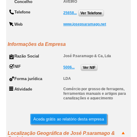
Concelho
AVEIRO
Telefone
25658...
Ver Telefone
Web
www.josepsaramago.net
Informações da Empresa
Razão Social
José P.saramago & Ca, Lda
NIF
5006...
Ver NIF
Forma jurídica
LDA
Atividade
Comércio por grosso de ferragens,
ferramentas manuais e artigos para
canalizações e aquecimento
Aceda grátis ao relatório desta empresa
Localização Geográfica de José P.saramago &