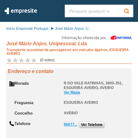
Pesquisar:
Início Empresite Portugal
José Mário Anjos, U...
Informação oferecida por
José Mário Anjos, Unipessoal, Lda
Transporte ocasional de passageiros em veículos ligeiros, ESGUEIRA
AVEIRO
(
0
votos)
Endereço e contato
Morada
R DO VALE RATINHAS, 3800-391
,
ESGUEIRA AVEIRO
,
AVEIRO
Ver Mapa
Freguesia
ESGUEIRA AVEIRO
Concelho
AVEIRO
Telefone
96677...
Ver Telefone