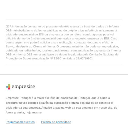
(1) A informação constante do presente relatório resulta da base de dados da Informa
D&B, foi obtida junto de fontes públicas ou do próprio e faz referência unicamente à
atividade empresarial do ENI ou empresa a que se refere, sendo apenas possível
utilizá-la dentro do âmbito empresarial que realiza a respetiva empresa ou ENI. Caso
detete algum erro poderá solicitar a sua retificação, contactando, para o efeito, o
Serviço de Apoio ao Cliente eInforma. O presente relatório não pode ser reproduzido,
publicado ou redistribuído, total ou parcialmente, sem autorização expressa da Informa
D&B. A Informa D&B tem a sua base de dados legalizada pela Comissão Nacional de
Proteção de Dados (Autorização Nº 32/96, emitida a 27/02/1996).
Empresite Portugal é o maior diretório de empresas de Portugal, que o ajuda a
encontrar novos clientes através da publicação gratuita dos dados de contacto e
atividade da sua empresa. Atualize a página web da sua empresa em nosso site, de
forma gratuita, hoje mesmo.
Perguntas frequentes
Política de privacidade