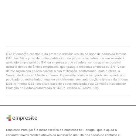
(1) A informação constante do presente relatório resulta da base de dados da Informa
D&B, foi obtida junto de fontes públicas ou do próprio e faz referência unicamente à
atividade empresarial do ENI ou empresa a que se refere, sendo apenas possível
utilizá-la dentro do âmbito empresarial que realiza a respetiva empresa ou ENI. Caso
detete algum erro poderá solicitar a sua retificação, contactando, para o efeito, o
Serviço de Apoio ao Cliente eInforma. O presente relatório não pode ser reproduzido,
publicado ou redistribuído, total ou parcialmente, sem autorização expressa da Informa
D&B. A Informa D&B tem a sua base de dados legalizada pela Comissão Nacional de
Proteção de Dados (Autorização Nº 32/96, emitida a 27/02/1996).
Empresite Portugal é o maior diretório de empresas de Portugal, que o ajuda a
encontrar novos clientes através da publicação gratuita dos dados de contacto e