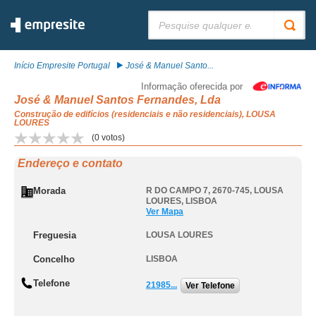
Pesquisar:
Início Empresite Portugal
José & Manuel Santo...
Informação oferecida por
José & Manuel Santos Fernandes, Lda
Construção de edifícios (residenciais e não residenciais), LOUSA
LOURES
(
0
votos)
Endereço e contato
Morada
R DO CAMPO 7, 2670-745
,
LOUSA
LOURES
,
LISBOA
Ver Mapa
Freguesia
LOUSA LOURES
Concelho
LISBOA
Telefone
21985...
Ver Telefone