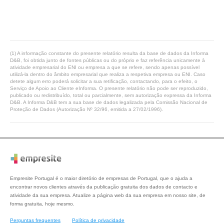
(1) A informação constante do presente relatório resulta da base de dados da Informa
D&B, foi obtida junto de fontes públicas ou do próprio e faz referência unicamente à
atividade empresarial do ENI ou empresa a que se refere, sendo apenas possível
utilizá-la dentro do âmbito empresarial que realiza a respetiva empresa ou ENI. Caso
detete algum erro poderá solicitar a sua retificação, contactando, para o efeito, o
Serviço de Apoio ao Cliente eInforma. O presente relatório não pode ser reproduzido,
publicado ou redistribuído, total ou parcialmente, sem autorização expressa da Informa
D&B. A Informa D&B tem a sua base de dados legalizada pela Comissão Nacional de
Proteção de Dados (Autorização Nº 32/96, emitida a 27/02/1996).
Empresite Portugal é o maior diretório de empresas de Portugal, que o ajuda a
encontrar novos clientes através da publicação gratuita dos dados de contacto e
atividade da sua empresa. Atualize a página web da sua empresa em nosso site, de
forma gratuita, hoje mesmo.
Perguntas frequentes
Política de privacidade