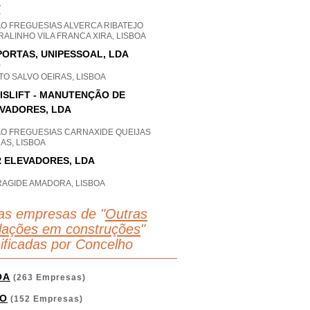
A
P
AO FREGUESIAS ALVERCA RIBATEJO
ALINHO VILA FRANCA XIRA, LISBOA
PORTAS, UNIPESSOAL, LDA
P
O SALVO OEIRAS, LISBOA
ISLIFT - MANUTENÇÃO DE
VADORES, LDA
AO FREGUESIAS CARNAXIDE QUEIJAS
AS, LISBOA
 ELEVADORES, LDA
RAGIDE AMADORA, LISBOA
as empresas de "
Outras
alações em construções
"
sificadas por Concelho
OA
(263 Empresas)
O
(152 Empresas)