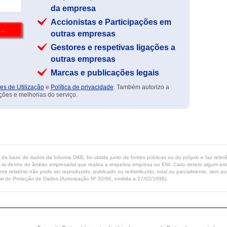
da empresa
Accionistas e Participações em
outras empresas
Gestores e respetivas ligações a
outras empresas
Marcas e publicações legais
es de Utilização
e
Política de privacidade
. Também autorizo a
ções e melhorias do serviço.
ta da base de dados da Informa D&B, foi obtida junto de fontes públicas ou do próprio e faz refe
-la dentro do âmbito empresarial que realiza a respetiva empresa ou ENI. Caso detete algum erro 
ente relatório não pode ser reproduzido, publicado ou redistribuído, total ou parcialmente, sem
l de Proteção de Dados (Autorização Nº 32/96, emitida a 27/02/1996).