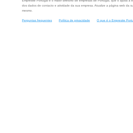
Empresite Portugal é o maior diretório de empresas de Portugal, que o ajuda a e
dos dados de contacto e atividade da sua empresa. Atualize a página web da su
mesmo.
Perguntas frequentes
Política de privacidade
O que é o Empresite Port