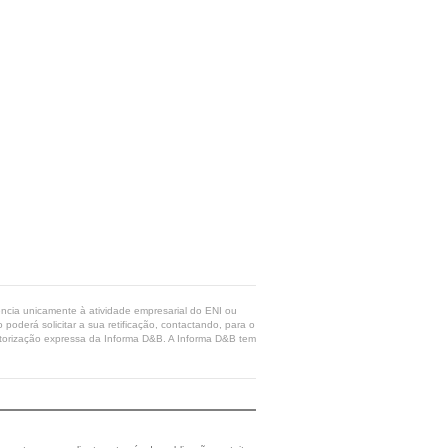
rência unicamente à atividade empresarial do ENI ou
poderá solicitar a sua retificação, contactando, para o
 autorização expressa da Informa D&B. A Informa D&B tem