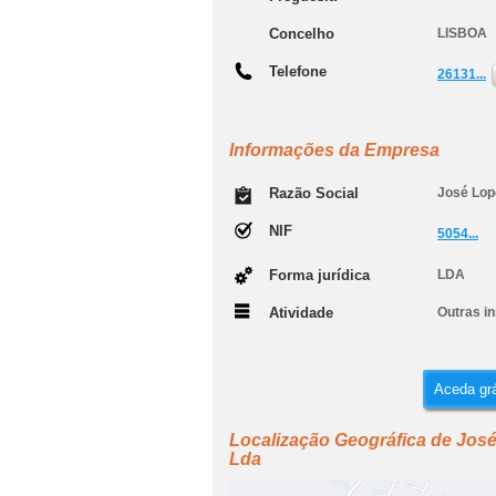
Concelho
LISBOA
Telefone
26131...
Informações da Empresa
Razão Social
José Lop
NIF
5054...
Forma jurídica
LDA
Atividade
Outras i
Aceda grá
Localização Geográfica de José
Lda