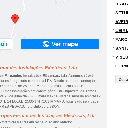
BRA
SETÚ
AVEI
LEIRI
FARO
SANT
VISE
COIM
nandes Instalações Eléctricas, Lda
es Fernandes Instalações Eléctricas, Lda
. A empresa
José
Lda
está registada como uma LDA. Desde a data de fundação, a
e por mais de 25 anos. A empresa está inscrita com o
 Outras instalações em construções. Em Empresite, os últimos
a 20 de julho de 2026. Interessa-lhe visitar a sede da empresa?
OTE 14 LOJA B, 2560-374, SANTA MARIA, localizado na cidade
S VEDRAS, no distrito de LISBOA.
opes Fernandes Instalações Eléctricas, Lda
 foram crescentes em respeito ao ano anterior.