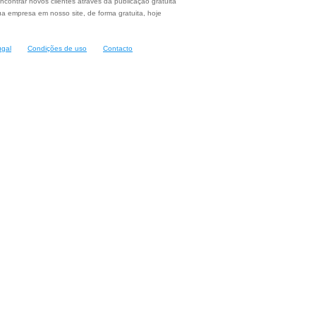
ncontrar novos clientes através da publicação gratuita
a empresa em nosso site, de forma gratuita, hoje
ugal
Condições de uso
Contacto