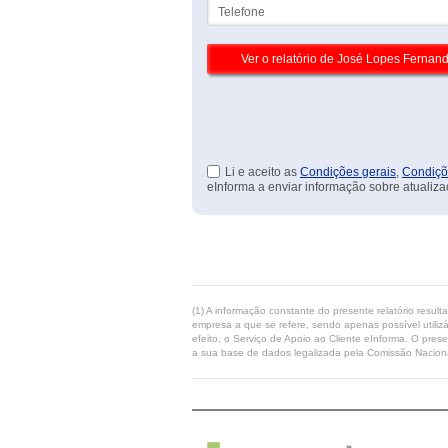
Telefone
Li e aceito as
Condições gerais
,
Condiçõ
eInforma a enviar informação sobre atualiza
(1) A informação constante do presente relatório resul
empresa a que se refere, sendo apenas possível utilizá
efeito, o Serviço de Apoio ao Cliente eInforma. O pres
a sua base de dados legalizada pela Comissão Naciona