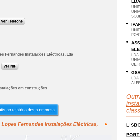
LD
UNI
UNI
SOBR
Ver Telefone
IPA
UNI
PORT
ASS
ELE
es Fernandes Instalações Eléctricas, Lda
LDA
UNI
OEIR
Ver NIF
GSR
LDA
ALF
nstalações em construções
Outr
inst
clas
tis ao relatório desta empresa
 Lopes Fernandes Instalações Eléctricas,
LISB
PORT