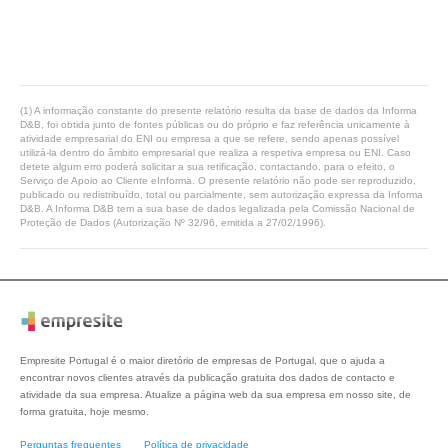
(1) A informação constante do presente relatório resulta da base de dados da Informa
D&B, foi obtida junto de fontes públicas ou do próprio e faz referência unicamente à
atividade empresarial do ENI ou empresa a que se refere, sendo apenas possível
utilizá-la dentro do âmbito empresarial que realiza a respetiva empresa ou ENI. Caso
detete algum erro poderá solicitar a sua retificação, contactando, para o efeito, o
Serviço de Apoio ao Cliente eInforma. O presente relatório não pode ser reproduzido,
publicado ou redistribuído, total ou parcialmente, sem autorização expressa da Informa
D&B. A Informa D&B tem a sua base de dados legalizada pela Comissão Nacional de
Proteção de Dados (Autorização Nº 32/96, emitida a 27/02/1996).
Empresite Portugal é o maior diretório de empresas de Portugal, que o ajuda a
encontrar novos clientes através da publicação gratuita dos dados de contacto e
atividade da sua empresa. Atualize a página web da sua empresa em nosso site, de
forma gratuita, hoje mesmo.
Perguntas frequentes
Política de privacidade