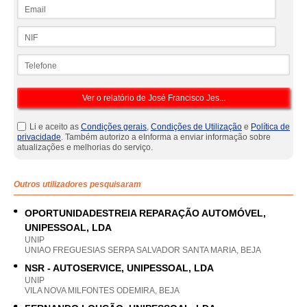
Email
NIF
Telefone
Li e aceito as
Condições gerais
,
Condições de Utilização
e
Política de
privacidade
. Também autorizo a eInforma a enviar informação sobre
atualizações e melhorias do serviço.
Outros utilizadores pesquisaram
OPORTUNIDADESTREIA REPARAÇÃO AUTOMÓVEL,
UNIPESSOAL, LDA
UNIP
UNIAO FREGUESIAS SERPA SALVADOR SANTA MARIA, BEJA
NSR - AUTOSERVICE, UNIPESSOAL, LDA
UNIP
VILA NOVA MILFONTES ODEMIRA, BEJA