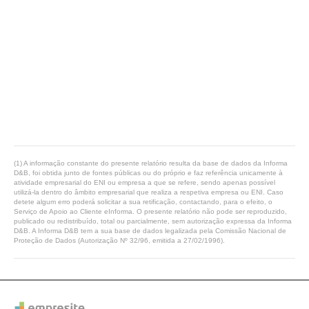
(1) A informação constante do presente relatório resulta da base de dados da Informa
D&B, foi obtida junto de fontes públicas ou do próprio e faz referência unicamente à
atividade empresarial do ENI ou empresa a que se refere, sendo apenas possível
utilizá-la dentro do âmbito empresarial que realiza a respetiva empresa ou ENI. Caso
detete algum erro poderá solicitar a sua retificação, contactando, para o efeito, o
Serviço de Apoio ao Cliente eInforma. O presente relatório não pode ser reproduzido,
publicado ou redistribuído, total ou parcialmente, sem autorização expressa da Informa
D&B. A Informa D&B tem a sua base de dados legalizada pela Comissão Nacional de
Proteção de Dados (Autorização Nº 32/96, emitida a 27/02/1996).