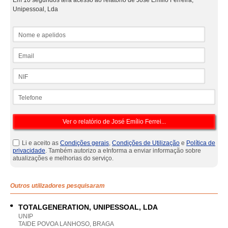
Em 10 segundos terá acesso ao relatório de José Emílio Ferreira,
Unipessoal, Lda
Nome e apelidos
Email
NIF
Telefone
Li e aceito as
Condições gerais
,
Condições de Utilização
e
Política de
privacidade
. Também autorizo a eInforma a enviar informação sobre
atualizações e melhorias do serviço.
Outros utilizadores pesquisaram
TOTALGENERATION, UNIPESSOAL, LDA
UNIP
TAIDE POVOA LANHOSO, BRAGA