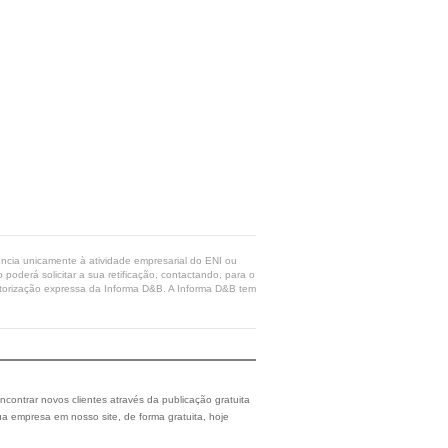
rência unicamente à atividade empresarial do ENI ou
poderá solicitar a sua retificação, contactando, para o
 autorização expressa da Informa D&B. A Informa D&B tem
ncontrar novos clientes através da publicação gratuita
a empresa em nosso site, de forma gratuita, hoje