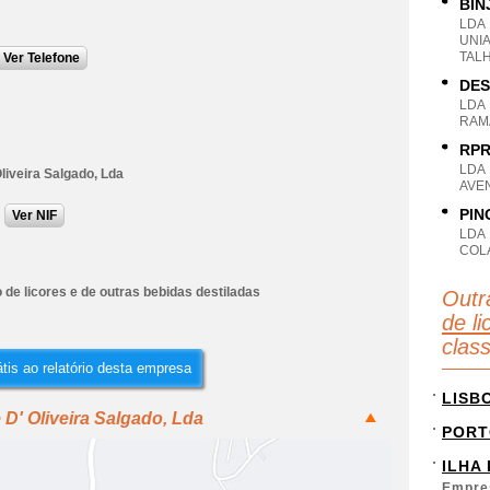
BIN
LDA
UNIA
TAL
Ver Telefone
DES
LDA
RAM
RPR
LDA
liveira Salgado, Lda
AVEN
PIN
Ver NIF
LDA
COLA
de licores e de outras bebidas destiladas
Outr
de li
clas
tis ao relatório desta empresa
LISB
D' Oliveira Salgado, Lda
PORT
ILHA
Empre