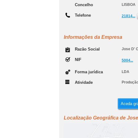
Concelho
LISBOA
Telefone
21814...
Informações da Empresa
Razão Social
Jose D' O
NIF
5004...
Forma jurídica
LDA
Atividade
Produção 
Aceda grá
Localização Geográfica de Jose 