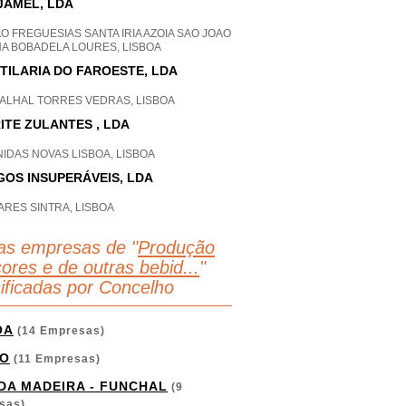
JAMEL, LDA
O FREGUESIAS SANTA IRIA AZOIA SAO JOAO
HA BOBADELA LOURES, LISBOA
TILARIA DO FAROESTE, LDA
ALHAL TORRES VEDRAS, LISBOA
ITE ZULANTES , LDA
IDAS NOVAS LISBOA, LISBOA
GOS INSUPERÁVEIS, LDA
RES SINTRA, LISBOA
as empresas de "
Produção
cores e de outras bebid...
"
sificadas por Concelho
OA
(14 Empresas)
O
(11 Empresas)
 DA MADEIRA - FUNCHAL
(9
sas)