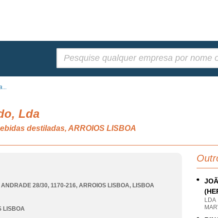
Pesquisar:
...
do, Lda
 bebidas destiladas, ARROIOS LISBOA
Outr
JOÃ
 ANDRADE 28/30, 1170-216
,
ARROIOS LISBOA
,
LISBOA
(HE
LDA
MARV
 LISBOA