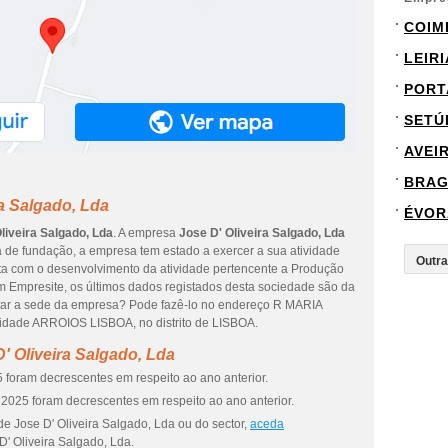
COIM
LEIRI
PORT
SETÚ
AVEI
BRA
ra Salgado, Lda
ÉVOR
liveira Salgado, Lda
. A empresa
Jose D' Oliveira Salgado, Lda
 de fundação, a empresa tem estado a exercer a sua atividade
ita com o desenvolvimento da atividade pertencente a Produção
Em Empresite, os últimos dados registados desta sociedade são da
sitar a sede da empresa? Pode fazê-lo no endereço R MARIA
idade ARROIOS LISBOA, no distrito de LISBOA.
' Oliveira Salgado, Lda
 foram decrescentes em respeito ao ano anterior.
2025 foram decrescentes em respeito ao ano anterior.
e Jose D' Oliveira Salgado, Lda ou do sector,
aceda
D' Oliveira Salgado, Lda.