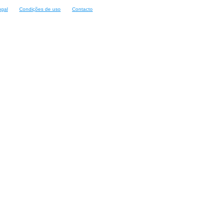
ugal
Condições de uso
Contacto