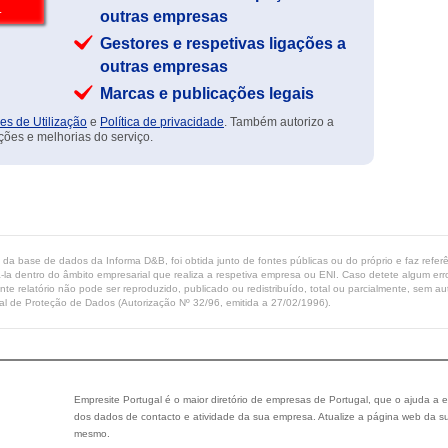
outras empresas
Gestores e respetivas ligações a
outras empresas
Marcas e publicações legais
es de Utilização
e
Política de privacidade
. Também autorizo a
ções e melhorias do serviço.
ta da base de dados da Informa D&B, foi obtida junto de fontes públicas ou do próprio e faz refe
-la dentro do âmbito empresarial que realiza a respetiva empresa ou ENI. Caso detete algum erro 
ente relatório não pode ser reproduzido, publicado ou redistribuído, total ou parcialmente, sem
l de Proteção de Dados (Autorização Nº 32/96, emitida a 27/02/1996).
Empresite Portugal é o maior diretório de empresas de Portugal, que o ajuda a e
dos dados de contacto e atividade da sua empresa. Atualize a página web da su
mesmo.