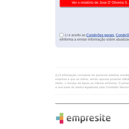
Li e aceito as
Condições gerais
,
Condiçõ
eInforma a enviar informação sobre atualiza
(1) A informação constante do presente relatório resul
empresa a que se refere, sendo apenas possível utilizá
efeito, o Serviço de Apoio ao Cliente eInforma. O pres
a sua base de dados legalizada pela Comissão Naciona