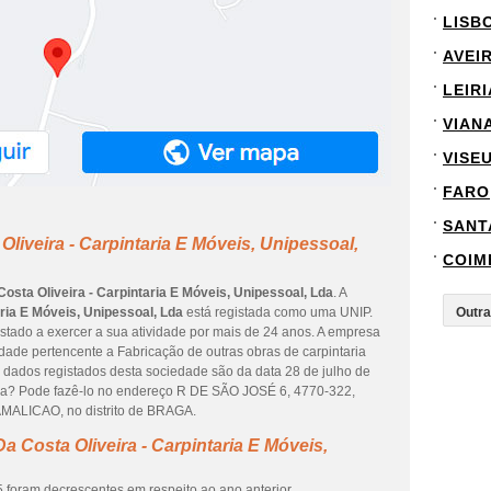
LISB
AVEI
LEIRI
VIAN
VISE
FARO
SANT
liveira - Carpintaria E Móveis, Unipessoal,
COIM
osta Oliveira - Carpintaria E Móveis, Unipessoal, Lda
. A
aria E Móveis, Unipessoal, Lda
está registada como uma UNIP.
tado a exercer a sua atividade por mais de 24 anos. A empresa
idade pertencente a Fabricação de outras obras de carpintaria
s dados registados desta sociedade são da data 28 de julho de
resa? Pode fazê-lo no endereço R DE SÃO JOSÉ 6, 4770-322,
MALICAO, no distrito de BRAGA.
 Costa Oliveira - Carpintaria E Móveis,
 foram decrescentes em respeito ao ano anterior.