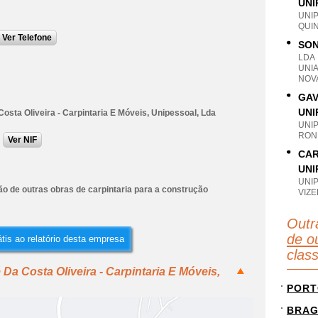
UNI
UNI
QUI
Ver Telefone
SON
LDA
UNI
NOV
GAV
UNI
osta Oliveira - Carpintaria E Móveis, Unipessoal, Lda
UNI
RON
Ver NIF
CAR
UNI
UNI
o de outras obras de carpintaria para a construção
VIZE
Outr
de ou
tis ao relatório desta empresa
clas
Da Costa Oliveira - Carpintaria E Móveis,
PORT
BRA