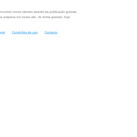
ncontrar novos clientes através da publicação gratuita
a empresa em nosso site, de forma gratuita, hoje
ugal
Condições de uso
Contacto