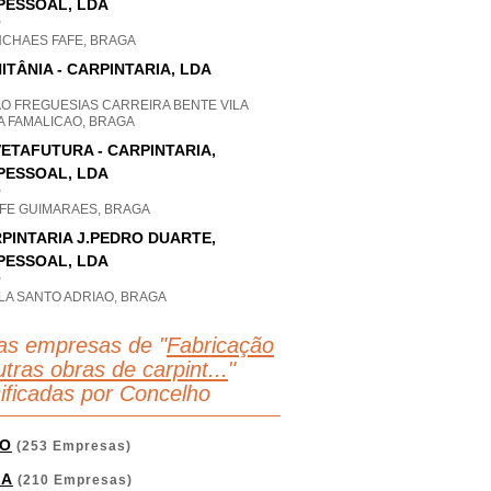
PESSOAL, LDA
P
NCHAES FAFE, BRAGA
ITÂNIA - CARPINTARIA, LDA
AO FREGUESIAS CARREIRA BENTE VILA
A FAMALICAO, BRAGA
ETAFUTURA - CARPINTARIA,
PESSOAL, LDA
P
FE GUIMARAES, BRAGA
PINTARIA J.PEDRO DUARTE,
PESSOAL, LDA
P
LA SANTO ADRIAO, BRAGA
as empresas de "
Fabricação
tras obras de carpint...
"
sificadas por Concelho
O
(253 Empresas)
GA
(210 Empresas)