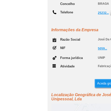
Concelho
BRAGA
Telefone
25232...
Informações da Empresa
Razão Social
José Da C
NIF
5059...
Forma jurídica
UNIP
Atividade
Fabricaçã
Aceda grá
Localização Geográfica de José 
Unipessoal, Lda