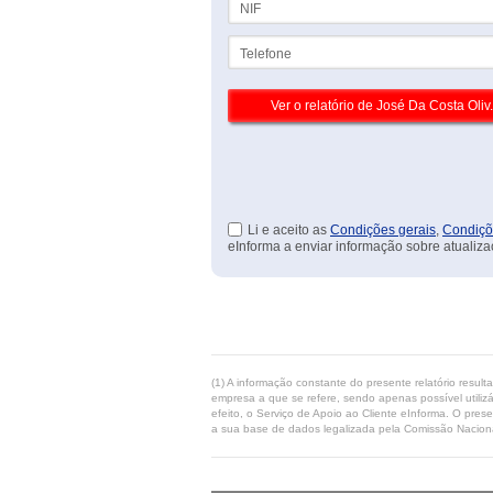
Telefone
Li e aceito as
Condições gerais
,
Condiçõ
eInforma a enviar informação sobre atualiza
(1) A informação constante do presente relatório resul
empresa a que se refere, sendo apenas possível utilizá
efeito, o Serviço de Apoio ao Cliente eInforma. O pres
a sua base de dados legalizada pela Comissão Naciona