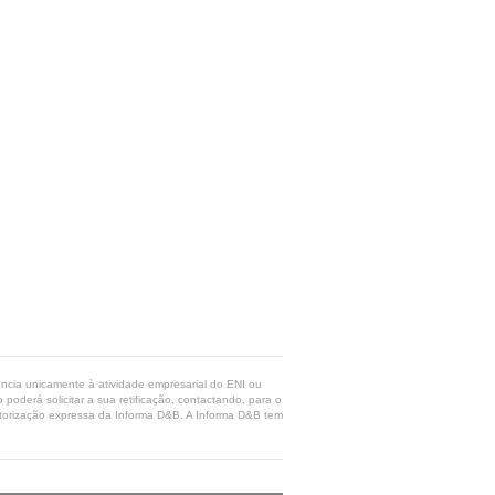
rência unicamente à atividade empresarial do ENI ou
poderá solicitar a sua retificação, contactando, para o
 autorização expressa da Informa D&B. A Informa D&B tem