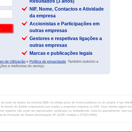
Resultados (3 anos)
NIF, Nome, Contactos e Atividade
da empresa
Accionistas e Participações em
outras empresas
Gestores e respetivas ligações a
outras empresas
Marcas e publicações legais
es de Utilização
e
Política de privacidade
. Também autorizo a
ções e melhorias do serviço.
ta da base de dados da Informa D&B, foi obtida junto de fontes públicas ou do próprio e faz refe
-la dentro do âmbito empresarial que realiza a respetiva empresa ou ENI. Caso detete algum erro 
ente relatório não pode ser reproduzido, publicado ou redistribuído, total ou parcialmente, sem
l de Proteção de Dados (Autorização Nº 32/96, emitida a 27/02/1996).