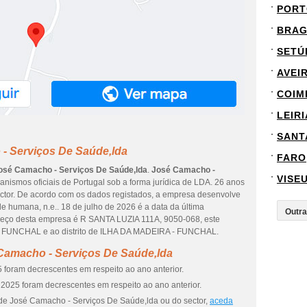
PORT
BRA
SETÚ
AVEI
COIM
LEIRI
SANT
- Serviços De Saúde,lda
FARO
osé Camacho - Serviços De Saúde,lda
.
José Camacho -
VISE
ganismos oficiais de Portugal sob a forma jurídica de LDA. 26 anos
ector. De acordo com os dados registados, a empresa desenvolve
e humana, n.e.. 18 de julho de 2026 é a data da última
reço desta empresa é R SANTA LUZIA 111A, 9050-068, este
A FUNCHAL e ao distrito de ILHA DA MADEIRA - FUNCHAL.
Camacho - Serviços De Saúde,lda
 foram decrescentes em respeito ao ano anterior.
2025 foram decrescentes em respeito ao ano anterior.
 de José Camacho - Serviços De Saúde,lda ou do sector,
aceda