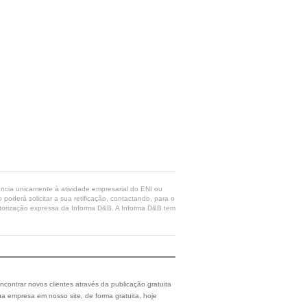
rência unicamente à atividade empresarial do ENI ou
poderá solicitar a sua retificação, contactando, para o
 autorização expressa da Informa D&B. A Informa D&B tem
ncontrar novos clientes através da publicação gratuita
a empresa em nosso site, de forma gratuita, hoje