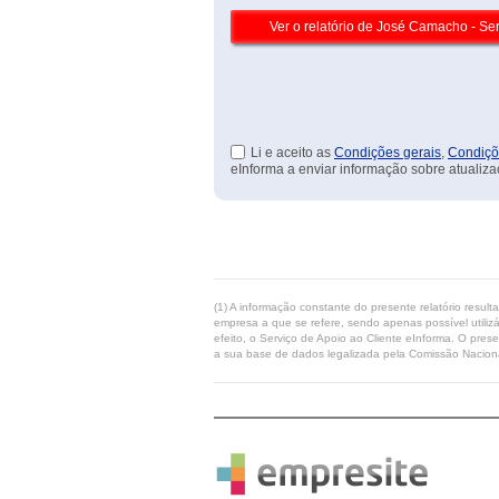
Li e aceito as
Condições gerais
,
Condiçõ
eInforma a enviar informação sobre atualiza
(1) A informação constante do presente relatório resul
empresa a que se refere, sendo apenas possível utilizá
efeito, o Serviço de Apoio ao Cliente eInforma. O pres
a sua base de dados legalizada pela Comissão Naciona