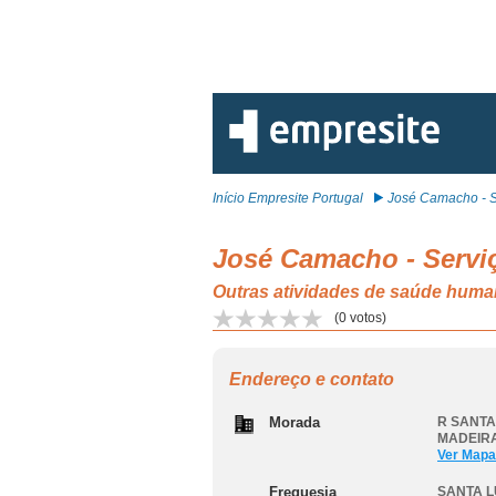
Início Empresite Portugal
José Camacho - Se
José Camacho - Servi
Outras atividades de saúde hum
(
0
votos)
Endereço e contato
Morada
R SANTA 
MADEIRA
Ver Mapa
Freguesia
SANTA L