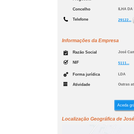
Concelho
ILHA DA
Telefone
29122...
Informações da Empresa
Razão Social
José Cam
NIF
5111...
Forma jurídica
LDA
Atividade
Outras a
Aceda grá
Localização Geográfica de Jos