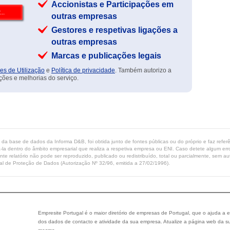
Accionistas e Participações em
outras empresas
Gestores e respetivas ligações a
outras empresas
Marcas e publicações legais
es de Utilização
e
Política de privacidade
. Também autorizo a
ções e melhorias do serviço.
ta da base de dados da Informa D&B, foi obtida junto de fontes públicas ou do próprio e faz refe
-la dentro do âmbito empresarial que realiza a respetiva empresa ou ENI. Caso detete algum erro 
ente relatório não pode ser reproduzido, publicado ou redistribuído, total ou parcialmente, sem
l de Proteção de Dados (Autorização Nº 32/96, emitida a 27/02/1996).
Empresite Portugal é o maior diretório de empresas de Portugal, que o ajuda a e
dos dados de contacto e atividade da sua empresa. Atualize a página web da su