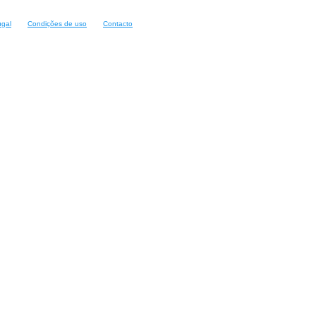
ugal
Condições de uso
Contacto