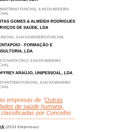
 MARTINHO FUNCHAL, ILHA DA MADEIRA
CHAL
ITAS GOMES & ALMEIDA RODRIGUES
ERVIÇOS DE SAÚDE, LDA
FUNCHAL, ILHA DA MADEIRA FUNCHAL
ENTAPOIO - FORMAÇÃO E
SULTORIA, LDA
CO SANTA CRUZ, ILHA DA MADEIRA
CHAL
FFREY ARAÚJO, UNIPESSOAL, LDA
P
O ANTONIO FUNCHAL, ILHA DA MADEIRA
CHAL
as empresas de "
Outras
idades de saúde humana,
 classificadas por Concelho
OA
(2533 Empresas)