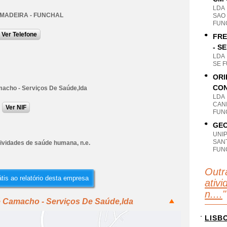
LDA
 MADEIRA - FUNCHAL
SAO
FUN
Ver Telefone
FRE
- S
LDA
SE 
ORI
CON
acho - Serviços De Saúde,lda
LDA
CANI
Ver NIF
FUN
GEO
UNI
SANT
tividades de saúde humana, n.e.
FUN
Outr
tis ao relatório desta empresa
ativ
n....
"
é Camacho - Serviços De Saúde,lda
LISB