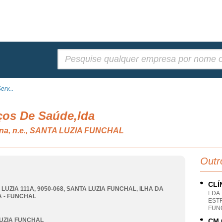
Pesquisar:
rv...
ços De Saúde,lda
ana, n.e., SANTA LUZIA FUNCHAL
Outr
CLÍ
LUZIA 111A, 9050-068
,
SANTA LUZIA FUNCHAL
,
ILHA DA
LDA
 - FUNCHAL
ESTR
FUN
UZIA FUNCHAL
CM 