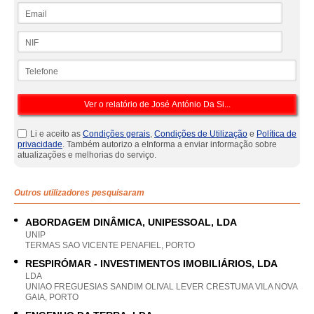
Email
NIF
Telefone
Li e aceito as
Condições gerais
,
Condições de Utilização
e
Política de
privacidade
. Também autorizo a eInforma a enviar informação sobre
atualizações e melhorias do serviço.
Outros utilizadores pesquisaram
ABORDAGEM DINÂMICA, UNIPESSOAL, LDA
UNIP
TERMAS SAO VICENTE PENAFIEL, PORTO
RESPIRÓMAR - INVESTIMENTOS IMOBILIÁRIOS, LDA
LDA
UNIAO FREGUESIAS SANDIM OLIVAL LEVER CRESTUMA VILA NOVA
GAIA, PORTO