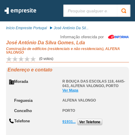
Pesquisar:
Início Empresite Portugal
José António Da Sil...
Informação oferecida por
José António Da Silva Gomes, Lda
Construção de edifícios (residenciais e não residenciais), ALFENA
VALONGO
(
0
votos)
Endereço e contato
Morada
R BOUÇA DAS ESCOLAS 118, 4445-
043
,
ALFENA VALONGO
,
PORTO
Ver Mapa
Freguesia
ALFENA VALONGO
Concelho
PORTO
Telefone
91931...
Ver Telefone