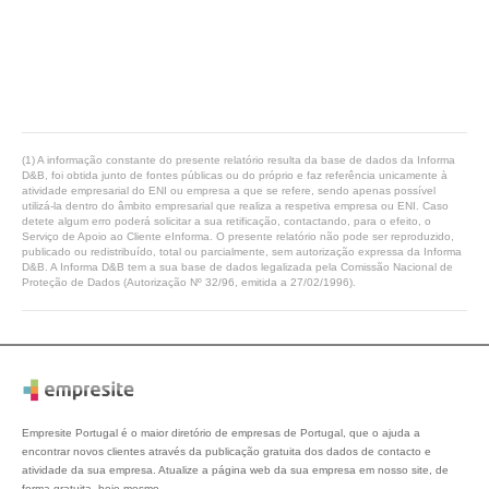
(1) A informação constante do presente relatório resulta da base de dados da Informa
D&B, foi obtida junto de fontes públicas ou do próprio e faz referência unicamente à
atividade empresarial do ENI ou empresa a que se refere, sendo apenas possível
utilizá-la dentro do âmbito empresarial que realiza a respetiva empresa ou ENI. Caso
detete algum erro poderá solicitar a sua retificação, contactando, para o efeito, o
Serviço de Apoio ao Cliente eInforma. O presente relatório não pode ser reproduzido,
publicado ou redistribuído, total ou parcialmente, sem autorização expressa da Informa
D&B. A Informa D&B tem a sua base de dados legalizada pela Comissão Nacional de
Proteção de Dados (Autorização Nº 32/96, emitida a 27/02/1996).
Empresite Portugal é o maior diretório de empresas de Portugal, que o ajuda a
encontrar novos clientes através da publicação gratuita dos dados de contacto e
atividade da sua empresa. Atualize a página web da sua empresa em nosso site, de
forma gratuita, hoje mesmo.