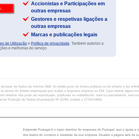
Accionistas e Participações em
outras empresas
Gestores e respetivas ligações a
outras empresas
Marcas e publicações legais
es de Utilização
e
Política de privacidade
. Também autorizo a
ções e melhorias do serviço.
ta da base de dados da Informa D&B, foi obtida junto de fontes públicas ou do próprio e faz refe
-la dentro do âmbito empresarial que realiza a respetiva empresa ou ENI. Caso detete algum erro 
ente relatório não pode ser reproduzido, publicado ou redistribuído, total ou parcialmente, sem
l de Proteção de Dados (Autorização Nº 32/96, emitida a 27/02/1996).
Empresite Portugal é o maior diretório de empresas de Portugal, que o ajuda a e
dos dados de contacto e atividade da sua empresa. Atualize a página web da su