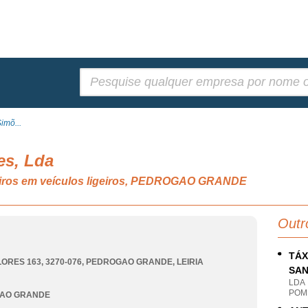
Pesquisar:
imõ...
es, Lda
eiros em veículos ligeiros, PEDROGAO GRANDE
Outr
TÁX
ORES 163, 3270-076
,
PEDROGAO GRANDE
,
LEIRIA
SAN
LDA
POMB
AO GRANDE