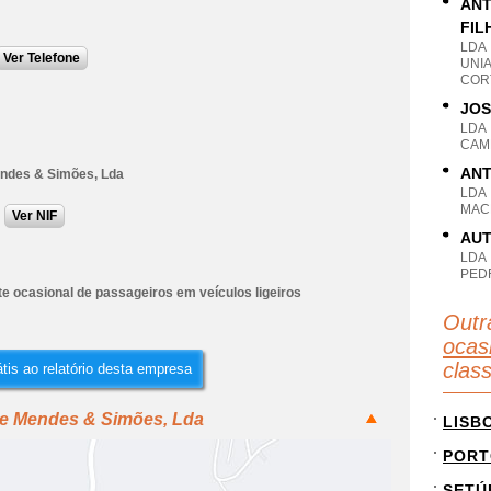
ANT
FIL
LDA
Ver Telefone
UNI
CORT
JOS
LDA
CAMP
ANT
ndes & Simões, Lda
LDA
MACE
Ver NIF
AUT
LDA
PED
e ocasional de passageiros em veículos ligeiros
Outr
ocas
clas
tis ao relatório desta empresa
ge Mendes & Simões, Lda
LISB
PORT
SETÚ