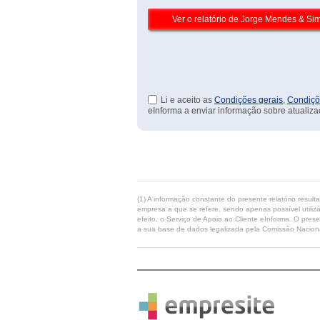
Li e aceito as
Condições gerais
,
Condiçõ
eInforma a enviar informação sobre atualiza
(1) A informação constante do presente relatório resul
empresa a que se refere, sendo apenas possível utilizá
efeito, o Serviço de Apoio ao Cliente eInforma. O pres
a sua base de dados legalizada pela Comissão Naciona