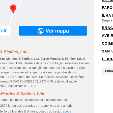
FARO
ILHA
Empre
BRA
AVEI
COIM
SANT
 & Simões, Lda
orge Mendes & Simões, Lda
.
Jorge Mendes & Simões, Lda
é
LEIRI
ciais como LDA. Desde a data de constituição, esta empresa tem
e 25 anos. A principal ocupação da empresa é a atividade CINI
ssageiros em veículos ligeiros. A atualização dos dados
ta 14 de outubro de 2025. Se precisar de visitar o escritório
ndereço R DAS FLORES 163, 3270-076. Esta localização
, cujo distrito é LEIRIA.
e Mendes & Simões, Lda
 foram decrescentes em respeito ao ano anterior.
2024 foram decrescentes em respeito ao ano anterior.
 de Jorge Mendes & Simões, Lda ou do sector,
aceda