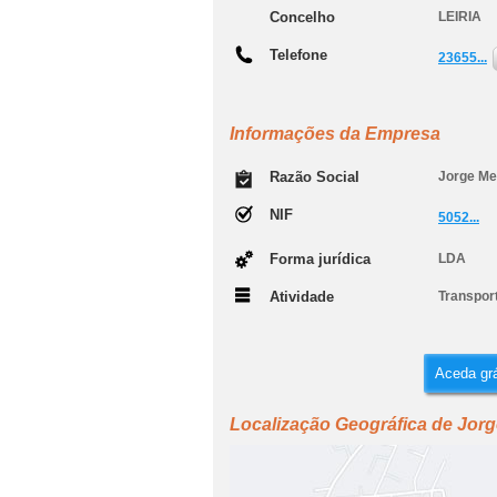
Concelho
LEIRIA
Telefone
23655...
Informações da Empresa
Razão Social
Jorge Me
NIF
5052...
Forma jurídica
LDA
Atividade
Transport
Aceda grá
Localização Geográfica de Jor