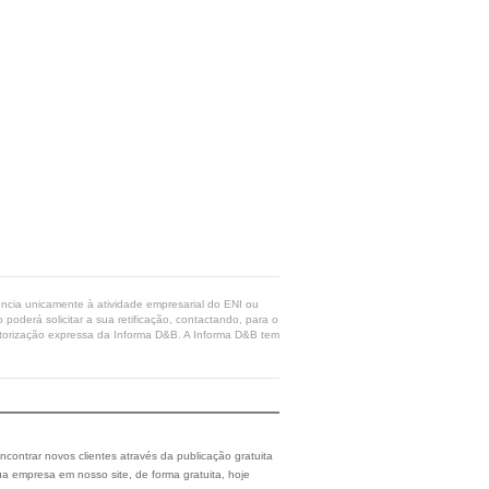
rência unicamente à atividade empresarial do ENI ou
poderá solicitar a sua retificação, contactando, para o
 autorização expressa da Informa D&B. A Informa D&B tem
ncontrar novos clientes através da publicação gratuita
a empresa em nosso site, de forma gratuita, hoje