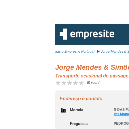
Início Empresite Portugal
Jorge Mendes & S
Jorge Mendes & Simõ
Transporte ocasional de passag
(
0
votos)
Endereço e contato
Morada
R DAS FL
Ver Mapa
Freguesia
PEDROG