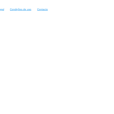
ugal
Condições de uso
Contacto