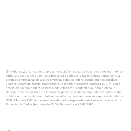
(1) A informação constante do presente relatório resulta da base de dados da Informa
D&B, foi obtida junto de fontes públicas ou do próprio e faz referência unicamente à
atividade empresarial do ENI ou empresa a que se refere, sendo apenas possível
utilizá-la dentro do âmbito empresarial que realiza a respetiva empresa ou ENI. Caso
detete algum erro poderá solicitar a sua retificação, contactando, para o efeito, o
Serviço de Apoio ao Cliente eInforma. O presente relatório não pode ser reproduzido,
publicado ou redistribuído, total ou parcialmente, sem autorização expressa da Informa
D&B. A Informa D&B tem a sua base de dados legalizada pela Comissão Nacional de
Proteção de Dados (Autorização Nº 32/96, emitida a 27/02/1996).