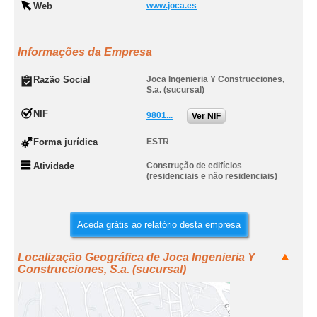
Web
www.joca.es
Informações da Empresa
Razão Social
Joca Ingenieria Y Construcciones,
S.a. (sucursal)
NIF
9801...
Ver NIF
Forma jurídica
ESTR
Atividade
Construção de edifícios
(residenciais e não residenciais)
Aceda grátis ao relatório desta empresa
Localização Geográfica de Joca Ingenieria Y
Construcciones, S.a. (sucursal)