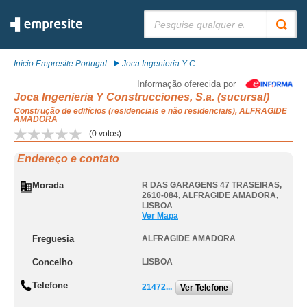
Pesquisar:
Início Empresite Portugal
Joca Ingenieria Y C...
Informação oferecida por
Joca Ingenieria Y Construcciones, S.a. (sucursal)
Construção de edifícios (residenciais e não residenciais), ALFRAGIDE
AMADORA
(
0
votos)
Endereço e contato
Morada
R DAS GARAGENS 47 TRASEIRAS,
2610-084
,
ALFRAGIDE AMADORA
,
LISBOA
Ver Mapa
Freguesia
ALFRAGIDE AMADORA
Concelho
LISBOA
Telefone
21472...
Ver Telefone