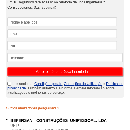
Em 10 segundos terá acesso ao relatório de Joca Ingenieria Y
Construcciones, S.a. (sucursal)
Nome e apelidos
Email
NIF
Telefone
Li e aceito as
Condições gerais
,
Condições de Utilização
e
Política de
privacidade
. Também autorizo a eInforma a enviar informação sobre
atualizações e melhorias do serviço.
Outros utilizadores pesquisaram
BEFERSAN - CONSTRUÇÕES, UNIPESSOAL, LDA
UNIP